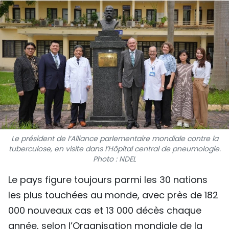
SPORT
FRANCOPHONIE
PAYS NATAL
INTERNATIONAL
MÉGASTORIE
INFOGRAPHIE
Le président de l’Alliance parlementaire mondiale contre la
tuberculose, en visite dans l’Hôpital central de pneumologie.
PHOTO
Photo : NDEL
Le pays figure toujours parmi les 30 nations
VIDÉO
les plus touchées au monde, avec près de 182
000 nouveaux cas et 13 000 décès chaque
À PROPOS DU "PEUPLE"
année, selon l’Organisation mondiale de la