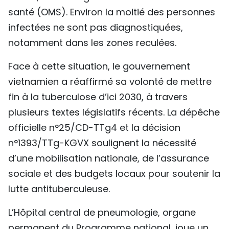
santé (OMS). Environ la moitié des personnes
TIẾNG VIỆT
infectées ne sont pas diagnostiquées,
ENGLISH
notamment dans les zones reculées.
中文
Face à cette situation, le gouvernement
vietnamien a réaffirmé sa volonté de mettre
РУССКИЙ
fin à la tuberculose d’ici 2030, à travers
ESPAÑOL
plusieurs textes législatifs récents. La dépêche
officielle n°25/CD-TTg4 et la décision
n°1393/TTg-KGVX soulignent la nécessité
d’une mobilisation nationale, de l’assurance
sociale et des budgets locaux pour soutenir la
lutte antituberculeuse.
L’Hôpital central de pneumologie, organe
permanent du Programme national, joue un