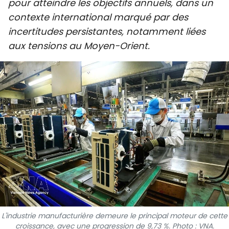
pour atteindre les objectifs annuels, dans un
SPORT
contexte international marqué par des
incertitudes persistantes, notamment liées
FRANCOPHONIE
aux tensions au Moyen-Orient.
PAYS NATAL
INTERNATIONAL
MÉGASTORIE
INFOGRAPHIE
PHOTO
VIDÉO
L'industrie manufacturière demeure le principal moteur de cette
À PROPOS DU "PEUPLE"
croissance, avec une progression de 9,73 %. Photo : VNA.