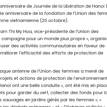
e anniversaire de Journée de la Libération de Hanoï 
94e anniversaire de la fondation de l’Union des fe
emme vietnamienne (20 octobre).
m Thi My Hoa, vice-présidente de l’Union des
a campagne pour un monde plus propre », organi
ffuser des activités communautaires en faveur de
méliorer l’efficacité des efforts de protection de
chaque antenne de l’Union des femmes a mené de
ojets et actions de protection de l’environnement
noï ont une belle conduite », ont été mis en plac
s pour garder du vert, collecter des fonds pour l
s sauvages en jardins gérés par les femmes », «
er les déchets ménagers » et « Décharge civilisée ».