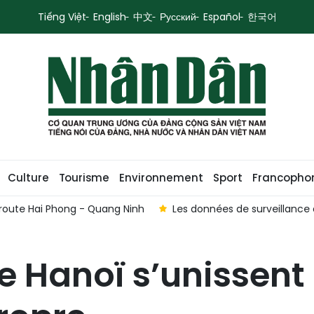
Tiếng Việt
English
中文
Русский
Español
한국어
Culture
Tourisme
Environnement
Sport
Francopho
ervice de la gestion des ouvrages hydrauliques du delta du Mék
 Hanoï s’unissent