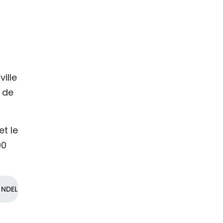
ille
 de
t le
00
NDEL