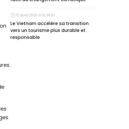
5 août 2026 à 10:38:51
Le Vietnam accélère sa transition
ion
vers un tourisme plus durable et
responsable
ures.
de
les
ages