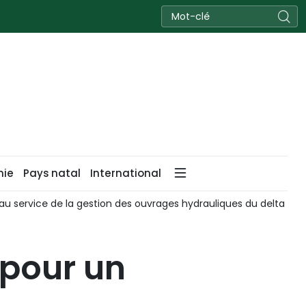
nie
Pays natal
International
ong
Le Vietnam renforce sa stratégie face au changement
 pour un