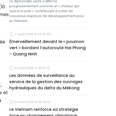
La diplomatie verte s’affirme
(10
progressivement comme un « moteur qui
ouvre la voie », contribuant à créer de
mmes
nouveaux espaces de développement pour
le Vietnam.
7 août 2026 à 03:42:05
sée
Émerveillement devant le « poumon
vert » bordant l’autoroute Hai Phong
- Quang Ninh
6 août 2026 à 09:57:12
Les données de surveillance au
service de la gestion des ouvrages
,
hydrauliques du delta du Mékong
e et
a
6 août 2026 à 08:29:01
Le Vietnam renforce sa stratégie
face au changement climatique