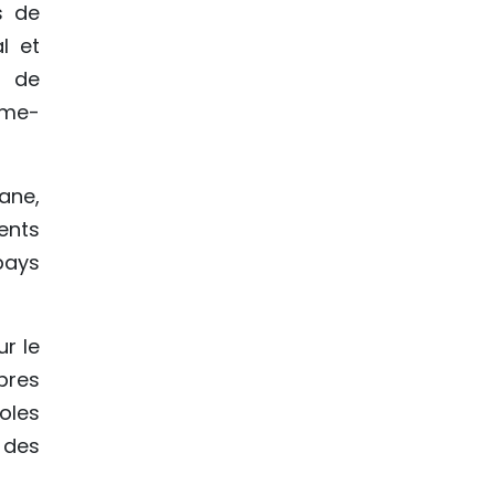
s de
l et
d de
ume-
ane,
ents
 pays
r le
bres
oles
 des