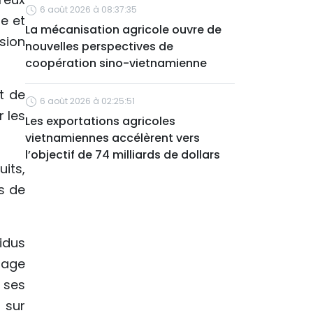
6 août 2026 à 08:37:35
e et
La mécanisation agricole ouvre de
sion
nouvelles perspectives de
coopération sino-vietnamienne
t de
6 août 2026 à 02:25:51
r les
Les exportations agricoles
vietnamiennes accélèrent vers
l’objectif de 74 milliards de dollars
uits,
ts de
idus
lage
i ses
 sur