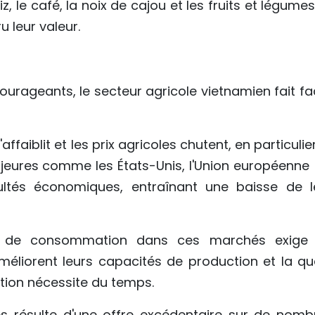
, le café, la noix de cajou et les fruits et légume
 leur valeur.
urageants, le secteur agricole vietnamien fait fa
faiblit et les prix agricoles chutent, en particulie
eures comme les États-Unis, l'Union européenne 
ultés économiques, entraînant une baisse de l
des de consommation dans ces marchés exige
méliorent leurs capacités de production et la qua
ation nécessite du temps.
les résulte d'une offre excédentaire sur de nomb