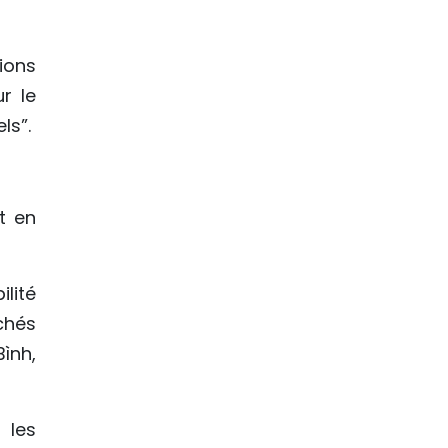
ions
r le
ls”.
t en
lité
chés
ình,
 les