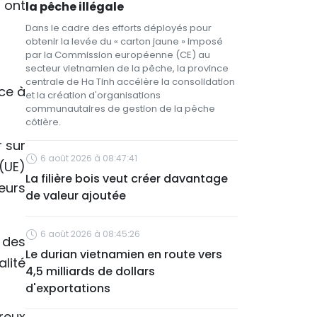
s ont
la pêche illégale
Dans le cadre des efforts déployés pour
obtenir la levée du « carton jaune » imposé
par la Commission européenne (CE) au
secteur vietnamien de la pêche, la province
centrale de Ha Tinh accélère la consolidation
ce à
et la création d'organisations
communautaires de gestion de la pêche
côtière.
r sur
6 août 2026 à 08:47:41
(UE)
La filière bois veut créer davantage
eurs
de valeur ajoutée
6 août 2026 à 08:45:26
 des
Le durian vietnamien en route vers
lité
4,5 milliards de dollars
d'exportations
reux