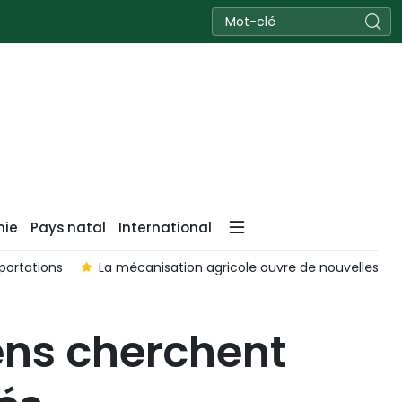
nie
Pays natal
International
xportations
La mécanisation agricole ouvre de nouvelles p
ens cherchent