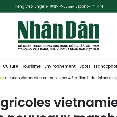
Tiếng Việt
English
中文
Русский
Español
한국어
Culture
Tourisme
Environnement
Sport
Francopho
Le durian vietnamien en route vers 4,5 milliards de dollars d'e
agricoles vietnami