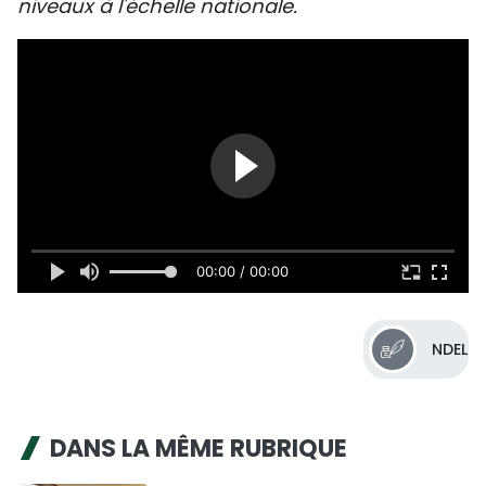
niveaux à l'échelle nationale.
SPORT
FRANCOPHONIE
PAYS NATAL
INTERNATIONAL
MÉGASTORIE
00:00 / 00:00
INFOGRAPHIE
PHOTO
NDEL
VIDÉO
DANS LA MÊME RUBRIQUE
À PROPOS DU "PEUPLE"