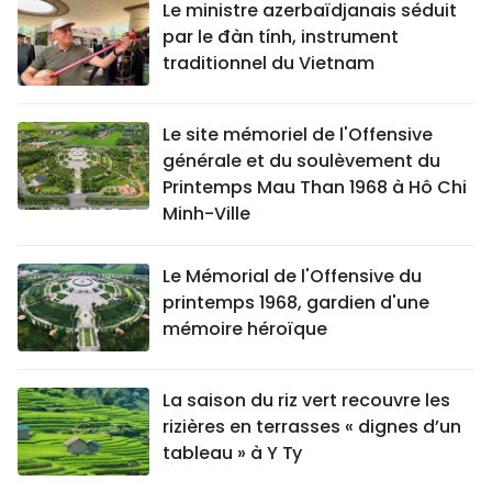
Le ministre azerbaïdjanais séduit
TIẾNG VIỆT
par le đàn tính, instrument
traditionnel du Vietnam
ENGLISH
中文
Le site mémoriel de l'Offensive
générale et du soulèvement du
РУССКИЙ
Printemps Mau Than 1968 à Hô Chi
Minh-Ville
ESPAÑOL
Le Mémorial de l'Offensive du
printemps 1968, gardien d'une
mémoire héroïque
La saison du riz vert recouvre les
rizières en terrasses « dignes d’un
tableau » à Y Ty