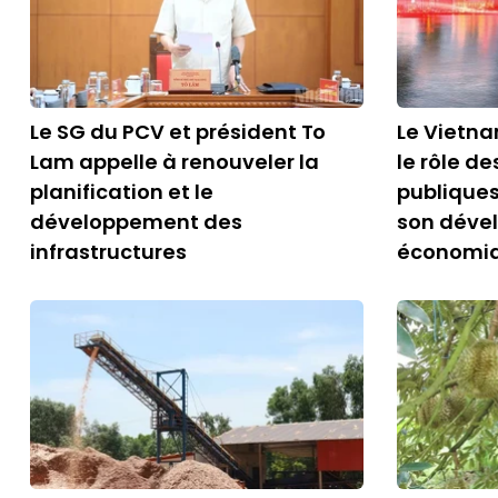
Le SG du PCV et président To
Le Vietna
Lam appelle à renouveler la
le rôle de
planification et le
publique
développement des
son déve
infrastructures
économi