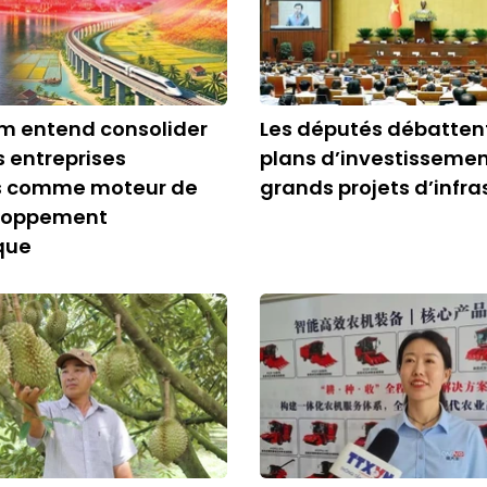
m entend consolider
Les députés débatten
s entreprises
plans d’investissemen
s comme moteur de
grands projets d’infra
loppement
que