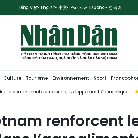
Tiếng Việt
English
中文
Русский
Español
한국어
Culture
Tourisme
Environnement
Sport
Francopho
 publiques comme moteur de son développement économique
ietnam renforcent l