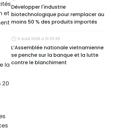
ités
Développer l'industrie
n et
biotechnologique pour remplacer au
moins 50 % des produits importés
ment
5 août 2026 à 10:25:39
L’Assemblée nationale vietnamienne
se penche sur la banque et la lutte
contre le blanchiment
e la
n 20
es
ces