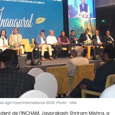
a Agri Food International 2026. Photo : VNA.
sident de l’INCHAM, Jayprakash Shriram Mishra, a