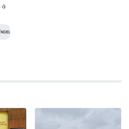
s à
NDEL