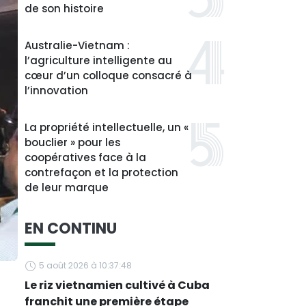
de son histoire
Australie-Vietnam :
l’agriculture intelligente au
cœur d’un colloque consacré à
l’innovation
La propriété intellectuelle, un «
bouclier » pour les
coopératives face à la
contrefaçon et la protection
de leur marque
EN CONTINU
5 août 2026 à 10:37:48
Le riz vietnamien cultivé à Cuba
franchit une première étape