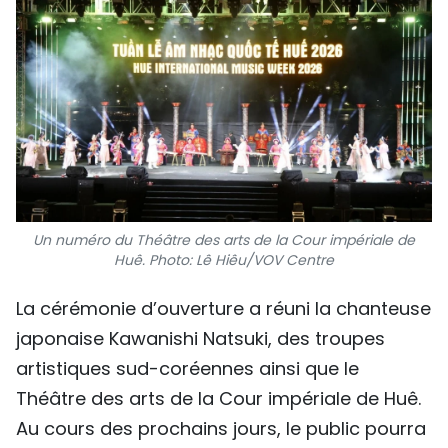
SPORT
FRANCOPHONIE
PAYS NATAL
INTERNATIONAL
MÉGASTORIE
Un numéro du Théâtre des arts de la Cour impériale de
Huê. Photo: Lê Hiêu/VOV Centre
INFOGRAPHIE
La cérémonie d’ouverture a réuni la chanteuse
PHOTO
japonaise Kawanishi Natsuki, des troupes
VIDÉO
artistiques sud-coréennes ainsi que le
Théâtre des arts de la Cour impériale de Huê.
À PROPOS DU "PEUPLE"
Au cours des prochains jours, le public pourra