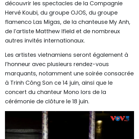
découvrir les spectacles de la Compagnie
TIẾNG VIỆT
Hervé Koubi, du groupe OJOS, du groupe
flamenco Las Migas, de la chanteuse My Anh,
ENGLISH
de l’artiste Matthew Ifield et de nombreux
中文
autres invités internationaux.
РУССКИЙ
Les artistes vietnamiens seront également à
l’honneur avec plusieurs rendez-vous
ESPAÑOL
marquants, notamment une soirée consacrée
à Trinh Công Son ce 14 juin, ainsi que le
concert du chanteur Mono lors de la
cérémonie de clôture le 18 juin.