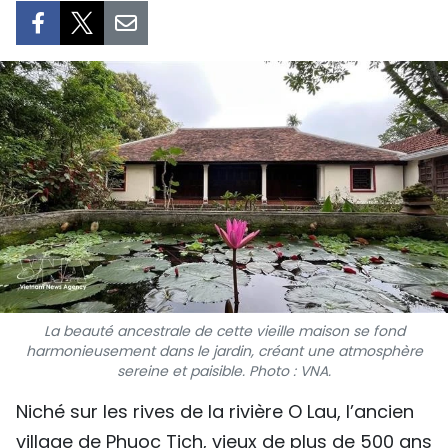
SPORT
FRANCOPHONIE
PAYS NATAL
INTERNATIONAL
MÉGASTORIE
INFOGRAPHIE
PHOTO
La beauté ancestrale de cette vieille maison se fond
harmonieusement dans le jardin, créant une atmosphère
VIDÉO
sereine et paisible. Photo : VNA.
Niché sur les rives de la rivière O Lau, l’ancien
À PROPOS DU "PEUPLE"
village de Phuoc Tich, vieux de plus de 500 ans