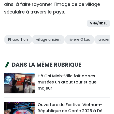
ainsi à faire rayonner l’image de ce village
séculaire à travers le pays.
VNA/NDEL
Phuoc Tich
village ancien
rivière O Lau
ancien v
DANS LA MÊME RUBRIQUE
Hô Chi Minh-Ville fait de ses
musées un atout touristique
majeur
Ouverture du Festival Vietnam-
République de Corée 2026 à Dà