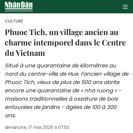
CULTURE
Phuoc Tich, un village ancien au
charme intemporel dans le Centre
PAGE D'ACCUEIL
du Vietnam
POLITIQUE
Situé à une quarantaine de kilomètres au
ÉCONOMIE
nord du centre-ville de Hue, l’ancien village de
Phuoc Tich, vieux de plus de 500 ans abrite
SOCIÉTÉ
encore une quarantaine de « nha ruong » -
CULTURE
maisons traditionnelles à ossature de bois
entourées de jardins - âgées de 100 à 300
TOURISME
ans.
ENVIRONNEMENT
dimanche, 17 mai 2026 à 07:52