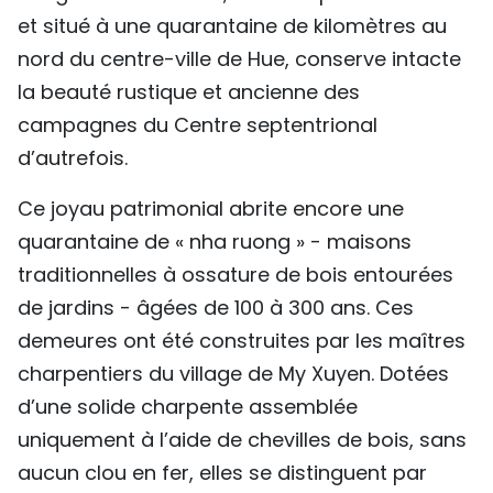
et situé à une quarantaine de kilomètres au
TIẾNG VIỆT
nord du centre-ville de Hue, conserve intacte
ENGLISH
la beauté rustique et ancienne des
campagnes du Centre septentrional
中文
d’autrefois.
РУССКИЙ
Ce joyau patrimonial abrite encore une
ESPAÑOL
quarantaine de « nha ruong » - maisons
traditionnelles à ossature de bois entourées
de jardins - âgées de 100 à 300 ans. Ces
demeures ont été construites par les maîtres
charpentiers du village de My Xuyen. Dotées
d’une solide charpente assemblée
uniquement à l’aide de chevilles de bois, sans
aucun clou en fer, elles se distinguent par