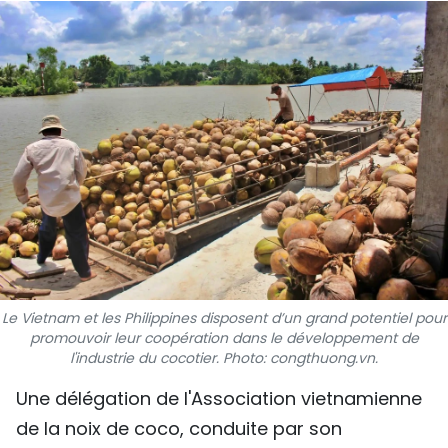
SPORT
FRANCOPHONIE
PAYS NATAL
INTERNATIONAL
MÉGASTORIE
INFOGRAPHIE
PHOTO
Le Vietnam et les Philippines disposent d’un grand potentiel pour
promouvoir leur coopération dans le développement de
l'industrie du cocotier. Photo: congthuong.vn.
VIDÉO
Une délégation de l'Association vietnamienne
À PROPOS DU "PEUPLE"
de la noix de coco, conduite par son