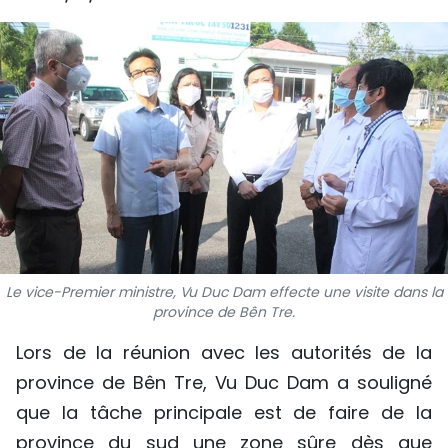
SPORT
FRANCOPHONIE
PAYS NATAL
INTERNATIONAL
MÉGASTORIE
INFOGRAPHIE
Le vice-Premier ministre, Vu Duc Dam effecte une visite dans la
PHOTO
province de Bên Tre.
Lors de la réunion avec les autorités de la
VIDÉO
province de Bên Tre, Vu Duc Dam a souligné
que la tâche principale est de faire de la
À PROPOS DU "PEUPLE"
province du sud une zone sûre dès que