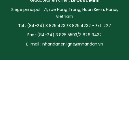
Rédacteur en chef :
Lê Quôc Minh
SPORT
Siège principal : 71, rue Hàng Trông, Hoàn Kiêm, Hanoï,
Vietnam
FRANCOPHONIE
Tél : (84-24) 3 825 4231/3 825 4232 - Ext: 227
PAYS NATAL
Fax : (84-24) 3 825 5593/3 828 9432
E-mail :
nhandanenligne@nhandan.vn
INTERNATIONAL
MÉGASTORIE
INFOGRAPHIE
PHOTO
VIDÉO
À PROPOS DU "PEUPLE"