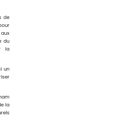
s de
pour
 aux
e du
r la
i un
iser
tnam
de la
urels