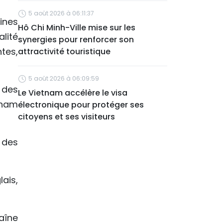
5 août 2026 à 06:11:37
ines
Hô Chi Minh-Ville mise sur les
lité
synergies pour renforcer son
tes,
attractivité touristique
5 août 2026 à 06:09:59
 des
Le Vietnam accélère le visa
tnam
électronique pour protéger ses
citoyens et ses visiteurs
 des
ais,
aîne