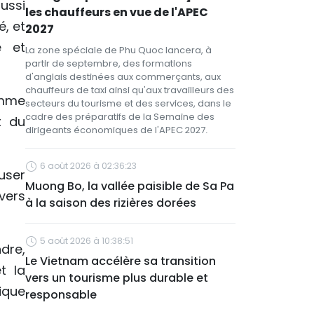
ussi
les chauffeurs en vue de l'APEC
é, et
2027
e et
La zone spéciale de Phu Quoc lancera, à
partir de septembre, des formations
d'anglais destinées aux commerçants, aux
chauffeurs de taxi ainsi qu'aux travailleurs des
amme
secteurs du tourisme et des services, dans le
cadre des préparatifs de la Semaine des
t du
dirigeants économiques de l'APEC 2027.
6 août 2026 à 02:36:23
user
Muong Bo, la vallée paisible de Sa Pa
avers
à la saison des rizières dorées
5 août 2026 à 10:38:51
dre,
Le Vietnam accélère sa transition
t la
vers un tourisme plus durable et
ique
responsable