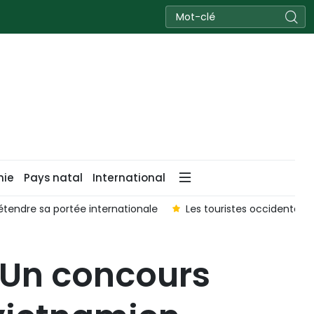
nie
Pays natal
International
étendre sa portée internationale
Les touristes occidentau
– Un concours