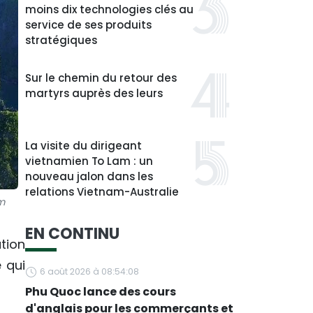
moins dix technologies clés au
service de ses produits
stratégiques
Sur le chemin du retour des
martyrs auprès des leurs
La visite du dirigeant
vietnamien To Lam : un
nouveau jalon dans les
relations Vietnam-Australie
am
EN CONTINU
tion
e qui
6 août 2026 à 08:54:08
Phu Quoc lance des cours
d'anglais pour les commerçants et