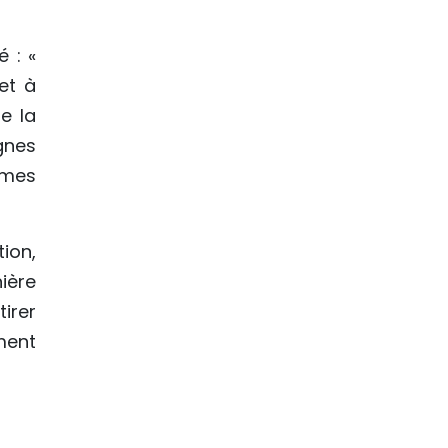
 : «
et à
e la
gnes
mmes
ion,
ière
irer
ment