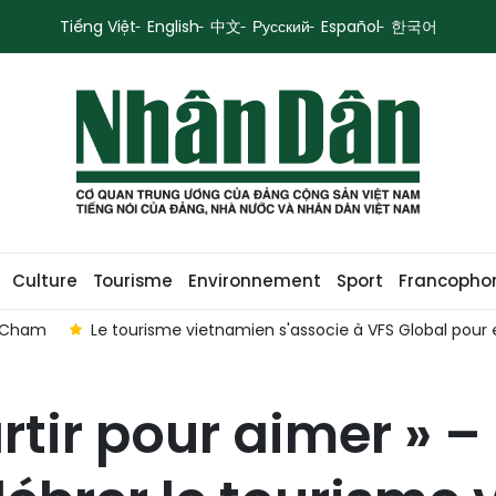
Tiếng Việt
English
中文
Русский
Español
한국어
Culture
Tourisme
Environnement
Sport
Francopho
o Cham
Le tourisme vietnamien s'associe à VFS Global pour 
artir pour aimer » 