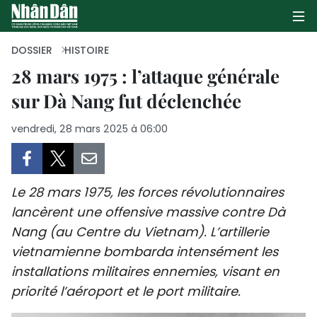
DOSSIER
HISTOIRE
28 mars 1975 : l’attaque générale
sur Dà Nang fut déclenchée
PAGE D'ACCUEIL
vendredi, 28 mars 2025 à 06:00
POLITIQUE
ÉCONOMIE
Le 28 mars 1975, les forces révolutionnaires
SOCIÉTÉ
lancèrent une offensive massive contre Dà
Nang (au Centre du Vietnam). L’artillerie
CULTURE
vietnamienne bombarda intensément les
TOURISME
installations militaires ennemies, visant en
priorité l’aéroport et le port militaire.
ENVIRONNEMENT