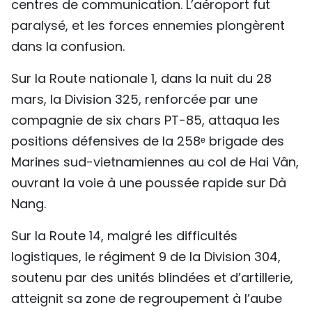
centres de communication. L’aéroport fut
TIẾNG VIỆT
paralysé, et les forces ennemies plongèrent
dans la confusion.
ENGLISH
Sur la Route nationale 1, dans la nuit du 28
中文
mars, la Division 325, renforcée par une
РУССКИЙ
compagnie de six chars PT-85, attaqua les
positions défensives de la 258ᵉ brigade des
ESPAÑOL
Marines sud-vietnamiennes au col de Hai Vân,
ouvrant la voie à une poussée rapide sur Dà
Nang.
Sur la Route 14, malgré les difficultés
logistiques, le régiment 9 de la Division 304,
soutenu par des unités blindées et d’artillerie,
atteignit sa zone de regroupement à l’aube