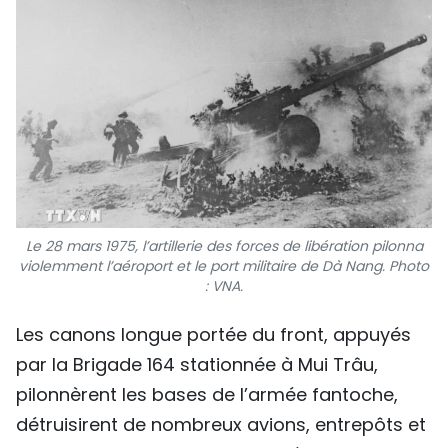
SPORT
FRANCOPHONIE
PAYS NATAL
INTERNATIONAL
MÉGASTORIE
Le 28 mars 1975, l’artillerie des forces de libération pilonna
INFOGRAPHIE
violemment l’aéroport et le port militaire de Dà Nang.
Photo
: VNA.
PHOTO
Les canons longue portée du front, appuyés
VIDÉO
par la Brigade 164 stationnée à Mui Trâu,
pilonnèrent les bases de l’armée fantoche,
détruisirent de nombreux avions, entrepôts et
À PROPOS DU "PEUPLE"