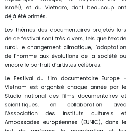
Israël), et du Vietnam, dont beaucoup ont
TIẾNG VIỆT
déjà été primés.
ENGLISH
Les thèmes des documentaires projetés lors
中文
de ce festival sont très divers, tels que l’exode
rural, le changement climatique, l’adaptation
РУССКИЙ
de l’homme aux évolutions de la société ou
ESPAÑOL
encore le portrait d’artistes célèbres.
Le Festival du film documentaire Europe -
Vietnam est organisé chaque année par le
Studio national des films documentaires et
scientifiques, en collaboration avec
l’Association des instituts culturels et
Ambassades européennes (EUNIC), dans le
but de renforcer la coopération et les