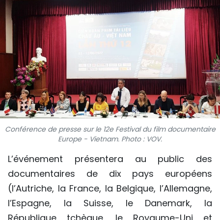
SPORT
FRANCOPHONIE
PAYS NATAL
INTERNATIONAL
MÉGASTORIE
INFOGRAPHIE
Conférence de presse sur le 12e Festival du film documentaire
Europe - Vietnam. Photo : VOV.
PHOTO
L’événement présentera au public des
documentaires de dix pays européens
VIDÉO
(l’Autriche, la France, la Belgique, l’Allemagne,
l’Espagne, la Suisse, le Danemark, la
À PROPOS DU "PEUPLE"
République tchèque, le Royaume-Uni et