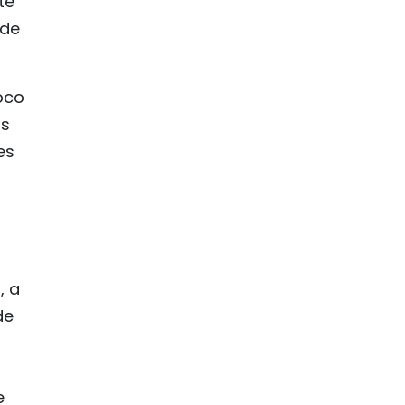
té
 de
oco
rs
es
, a
de
e