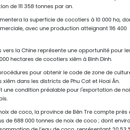
tion de 111 358 tonnes par an.
ugmentera la superficie de cocotiers à 10 000 ha, do
erciale, avec une production atteignant 116 400
s vers la Chine représente une opportunité pour le
000 hectares de cocotiers xiêm à Binh Dinh.
s procédures pour obtenir le code de zone de cultur
 xiêm dans les districts de Phu Cat et Hoai Ân.
t une condition préalable pour l'exportation de no
is.
noix de coco, la province de Bên Tre compte près
us de 688 000 tonnes de noix de coco ; dont enviro
nsommation de l’eau de coco, représentant 20,53 