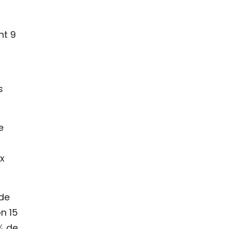
nt 9
s
e
ix
 de
n 15
% de