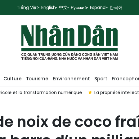
Tiếng Việt
English
中文
Русский
Español
한국어
Culture
Tourisme
Environnement
Sport
Francopho
icole et la transformation numérique
La propriété intellect
e noix de coco fraî