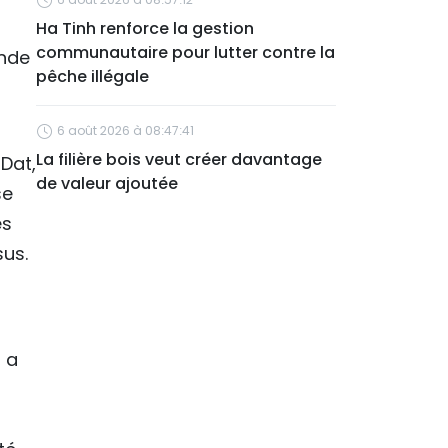
Ha Tinh renforce la gestion
communautaire pour lutter contre la
ande
pêche illégale
6 août 2026 à 08:47:41
La filière bois veut créer davantage
Dat,
de valeur ajoutée
se
és
sus.
 a