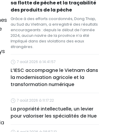
sa flotte de pêche et la traçabilité
des produits de la pêche
Grâce à des efforts coordonnés, Dong Thap,
hes
au Sud du Vietnam, a enregistré des résultats
e
encourageants : depuis le début de l’année
2024, aucun navire de la province n’a été
impliqué dans des violations des eaux
étrangères.
ys
7 août 2026 à 14:41:57
L’IESC accompagne le Vietnam dans
la modernisation agricole et la
transformation numérique
7 août 2026 à 11:17:22
La propriété intellectuelle, un levier
pour valoriser les spécialités de Hue
la
6 août 2026 à 08:57:12