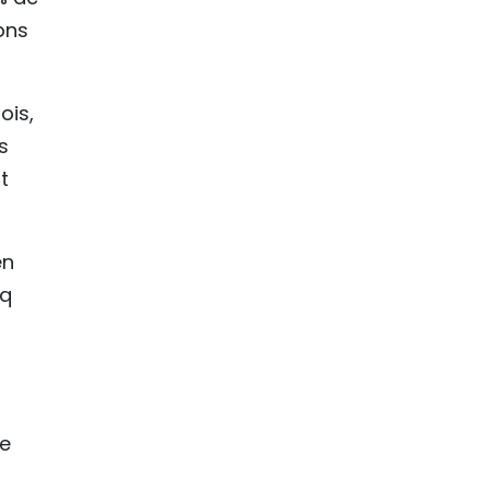
ons
ois,
s
t
ên
nq
de