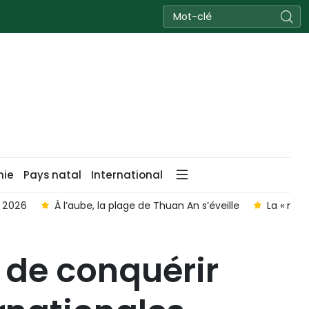
nie
Pays natal
International
6
À l’aube, la plage de Thuan An s’éveille
La « mer infin
e de conquérir