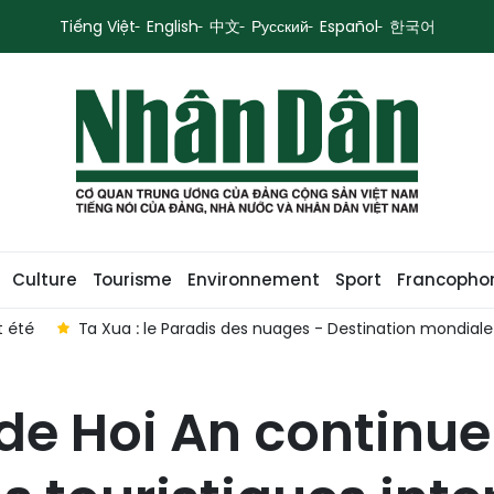
Tiếng Việt
English
中文
Русский
Español
한국어
Culture
Tourisme
Environnement
Sport
Francopho
Ta Xua : le Paradis des nuages - Destination mondiale 202
le de Hoi An continu