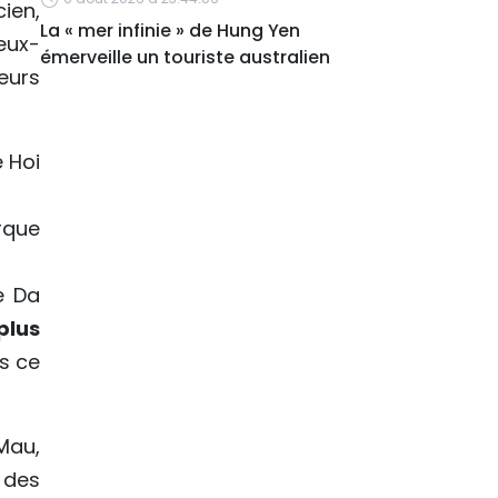
ien,
La « mer infinie » de Hung Yen
eux-
émerveille un touriste australien
eurs
e Hoi
rque
e Da
plus
s ce
Mau,
 des