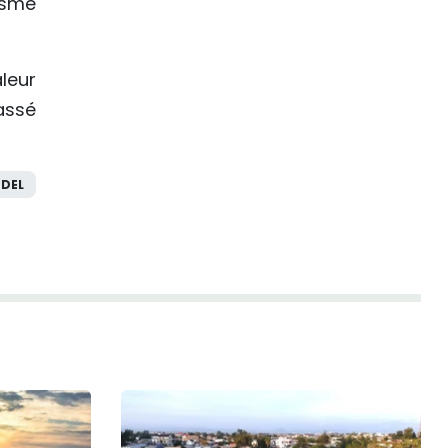
isme
leur
assé
DEL