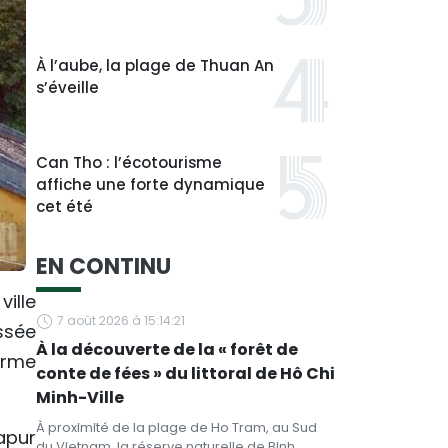
À l’aube, la plage de Thuan An
s’éveille
Can Tho : l’écotourisme
affiche une forte dynamique
cet été
EN CONTINU
ville
7 août 2026 à 15:14:21
ssée
À la découverte de la « forêt de
orme
conte de fées » du littoral de Hô Chi
Minh-Ville
À proximité de la plage de Ho Tram, au Sud
apur
du Vietnam, la réserve naturelle de Binh