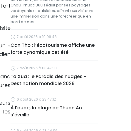
fort
Chau-Phuoc Buu séduit par ses paysages
verdoyants et paisibles, offrant aux visiteurs
une immersion dans une forêt féerique en
bord de mer.
isite
7 août 2026 à 10:06:48
un «
Can Tho : l’écotourisme affiche une
forte dynamique cet été
dien
7 août 2026 à 03:47:33
 and
Ta Xua : le Paradis des nuages -
Destination mondiale 2026
ures
6 août 2026 à 23:47:12
eurs
À l’aube, la plage de Thuan An
 les
s’éveille
6 août 2026 à 23:44:06