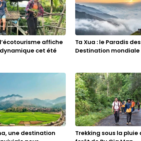
 l’écotourisme affiche
Ta Xua : le Paradis de
 dynamique cet été
Destination mondiale
a, une destination
Trekking sous la pluie