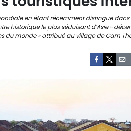
ns touristiques int
é mondiale en étant récemment distingué dan
entre historique le plus séduisant d’Asie » déc
es du monde » attribué au village de Cam Tha