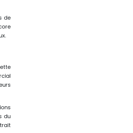
gs de
core
ux.
ette
cial
eurs
ions
s du
rait