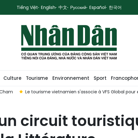
Tiếng Việt
English
中文
Русский
Español
한국어
Culture
Tourisme
Environnement
Sport
Francopho
 Cham
Le tourisme vietnamien s'associe à VFS Global pour é
n circuit touristi