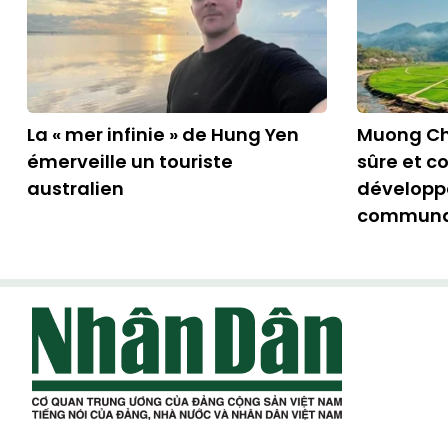
La « mer infinie » de Hung Yen
Muong Ch
émerveille un touriste
sûre et c
australien
développe
communa