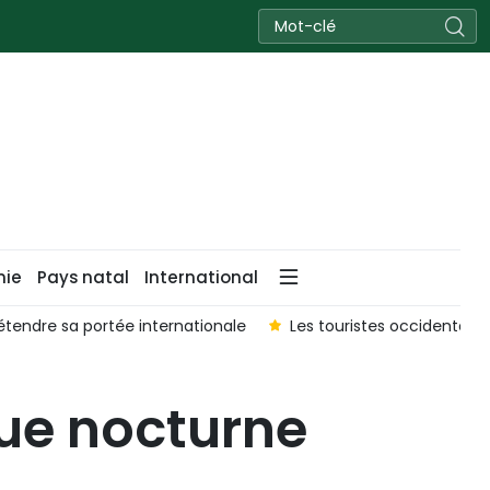
nie
Pays natal
International
tendre sa portée internationale
Les touristes occidentaux
que nocturne