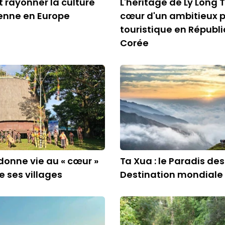
t rayonner la culture
L'héritage de Ly Long
enne en Europe
cœur d'un ambitieux p
touristique en Républ
Corée
edonne vie au « cœur »
Ta Xua : le Paradis de
e ses villages
Destination mondiale