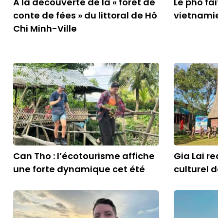
À la découverte de la « forêt de
Le pho fai
conte de fées » du littoral de Hô
vietnami
Chi Minh-Ville
Can Tho : l’écotourisme affiche
Gia Lai r
une forte dynamique cet été
culturel d