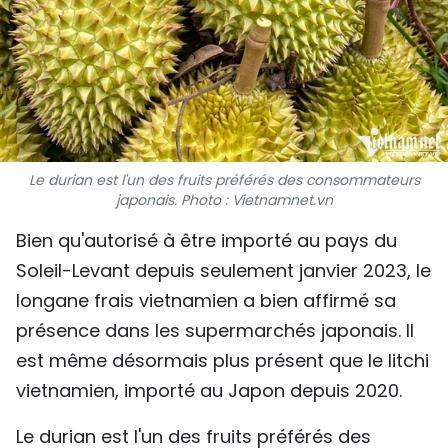
SPORT
FRANCOPHONIE
PAYS NATAL
INTERNATIONAL
Le durian est l'un des fruits préférés des consommateurs
japonais. Photo : Vietnamnet.vn
MÉGASTORIE
Bien qu'autorisé à être importé au pays du
INFOGRAPHIE
Soleil-Levant depuis seulement janvier 2023, le
longane frais vietnamien a bien affirmé sa
PHOTO
présence dans les supermarchés japonais. Il
est même désormais plus présent que le litchi
VIDÉO
vietnamien, importé au Japon depuis 2020.
À PROPOS DU "PEUPLE"
Le durian est l'un des fruits préférés des