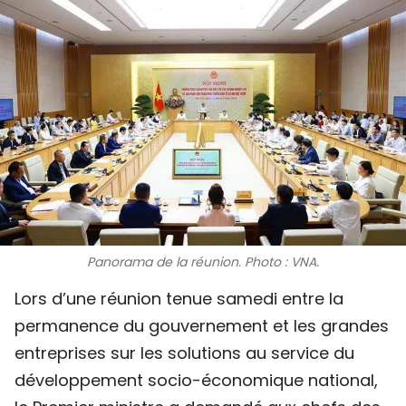
SPORT
FRANCOPHONIE
PAYS NATAL
INTERNATIONAL
MÉGASTORIE
INFOGRAPHIE
Panorama de la réunion. Photo : VNA.
PHOTO
Lors d’une réunion tenue samedi entre la
permanence du gouvernement et les grandes
VIDÉO
entreprises sur les solutions au service du
développement socio-économique national,
À PROPOS DU "PEUPLE"