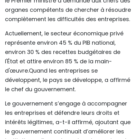
le Premier ministre a demandé aux chefs des
TIẾNG VIỆT
organes compétents de chercher à résoudre
complètement les difficultés des entreprises.
ENGLISH
Actuellement, le secteur économique privé
中文
représente environ 45 % du PIB national,
environ 30 % des recettes budgétaires de
РУССКИЙ
l'État et attire environ 85 % de la main-
ESPAÑOL
d'œuvre.Quand les entreprises se
développent, le pays se développe, a affirmé
le chef du gouvernement.
Le gouvernement s’engage à accompagner
les entreprises et défendre leurs droits et
intérêts légitimes, a-t-il affirmé, ajoutant que
le gouvernement continuait d’améliorer les