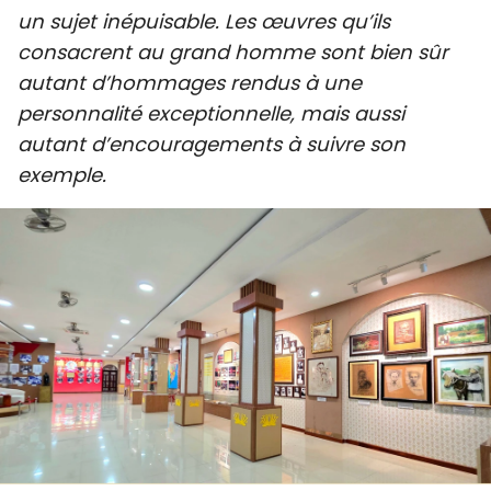
un sujet inépuisable. Les œuvres qu’ils
SPORT
consacrent au grand homme sont bien sûr
FRANCOPHONIE
autant d’hommages rendus à une
personnalité exceptionnelle, mais aussi
PAYS NATAL
autant d’encouragements à suivre son
exemple.
INTERNATIONAL
MÉGASTORIE
INFOGRAPHIE
PHOTO
VIDÉO
À PROPOS DU "PEUPLE"