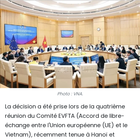
SPORT
FRANCOPHONIE
PAYS NATAL
INTERNATIONAL
MÉGASTORIE
INFOGRAPHIE
Photo : VNA.
PHOTO
La décision a été prise lors de la quatrième
VIDÉO
réunion du Comité EVFTA (Accord de libre-
échange entre l'Union européenne (UE) et le
À PROPOS DU "PEUPLE"
Vietnam), récemment tenue à Hanoï et