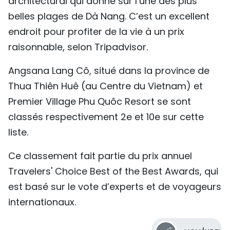
architectural qui donne sur l’une des plus
TIẾNG VIỆT
belles plages de Dà Nang. C’est un excellent
endroit pour profiter de la vie à un prix
ENGLISH
raisonnable, selon Tripadvisor.
中文
Angsana Lang Cô, situé dans la province de
Thua Thiên Huê (au Centre du Vietnam) et
РУССКИЙ
Premier Village Phu Quôc Resort se sont
ESPAÑOL
classés respectivement 2e et 10e sur cette
liste.
Ce classement fait partie du prix annuel
Travelers' Choice Best of the Best Awards, qui
est basé sur le vote d’experts et de voyageurs
internationaux.