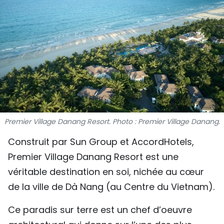
SPORT
FRANCOPHONIE
PAYS NATAL
INTERNATIONAL
MÉGASTORIE
Premier Village Danang Resort. Photo : Premier Village Danang.
INFOGRAPHIE
Construit par Sun Group et AccordHotels,
Premier Village Danang Resort est une
PHOTO
véritable destination en soi, nichée au cœur
VIDÉO
de la ville de Dà Nang (au Centre du Vietnam).
Ce paradis sur terre est un chef d’oeuvre
À PROPOS DU "PEUPLE"