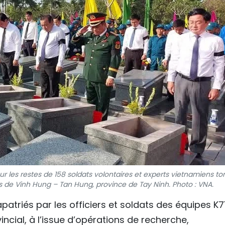
les restes de 158 soldats volontaires et experts vietnamiens t
de Vinh Hung – Tan Hung, province de Tay Ninh. Photo : VNA.
patriés par les officiers et soldats des équipes K71
cial, à l’issue d’opérations de recherche,