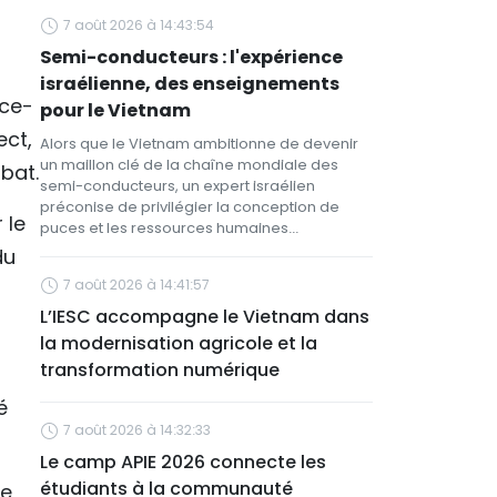
7 août 2026 à 14:43:54
Semi-conducteurs : l'expérience
israélienne, des enseignements
ice-
pour le Vietnam
ect,
Alors que le Vietnam ambitionne de devenir
un maillon clé de la chaîne mondiale des
bat.
semi-conducteurs, un expert israélien
préconise de privilégier la conception de
 le
puces et les ressources humaines...
du
7 août 2026 à 14:41:57
L’IESC accompagne le Vietnam dans
la modernisation agricole et la
transformation numérique
é
7 août 2026 à 14:32:33
Le camp APIE 2026 connecte les
étudiants à la communauté
de