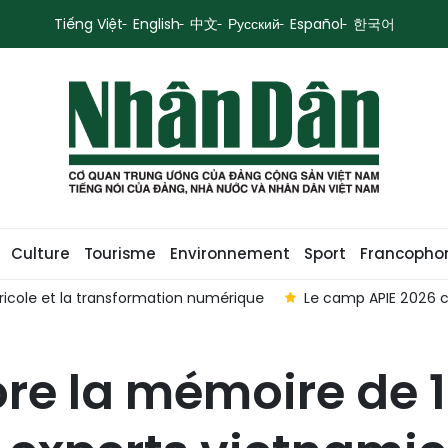
Tiếng Việt
English
中文
Русский
Español
한국어
Culture
Tourisme
Environnement
Sport
Francopho
icole et la transformation numérique
Le camp APIE 2026 c
re la mémoire de 1