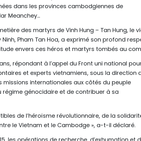
nées dans les provinces cambodgiennes de
ddar Meanchey…
metière des martyrs de Vinh Hung – Tan Hung, le v
y Ninh, Pham Tan Hoa, a exprimé son profond resp
itude envers ces héros et martyrs tombés au com
 ans, répondant à l’appel du Front uni national pour
taires et experts vietnamiens, sous la direction 
des missions internationales aux côtés du peuple
u régime génocidaire et de contribuer à sa
bles de l’héroïsme révolutionnaire, de la solidarit
entre le Vietnam et le Cambodge », a-t-il déclaré.
515, les opérations de recherche, d’exhumation et 