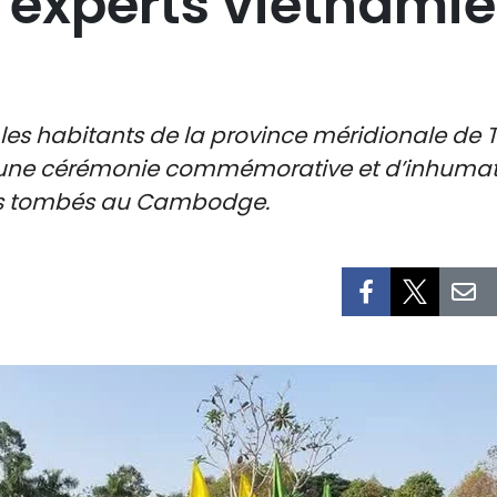
t experts vietnami
et les habitants de la province méridionale d
, une cérémonie commémorative et d’inhumatio
ens tombés au Cambodge.