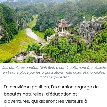
SPORT
FRANCOPHONIE
PAYS NATAL
INTERNATIONAL
MÉGASTORIE
INFOGRAPHIE
Ces dernières années, Ninh Binh a continuellement été classée
en bonne place par les organisations nationales et mondiales.
PHOTO
Photo : TripAdvisor.
VIDÉO
En neuvième position, l’excursion regorge de
beautés naturelles, d’éducation et
d’aventures, qui aideront les visiteurs à
À PROPOS DU "PEUPLE"