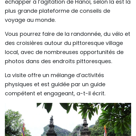
échapper à l’agitation de Hanoi, selon la est la
TIẾNG VIỆT
plus grande plateforme de conseils de
voyage au monde.
ENGLISH
Vous pourrez faire de la randonnée, du vélo et
中文
des croisières autour du pittoresque village
РУССКИЙ
local, avec de nombreuses opportunités de
photos dans des endroits pittoresques.
ESPAÑOL
La visite offre un mélange d’activités
physiques et est guidée par un guide
compétent et engageant, a-t-il écrit.