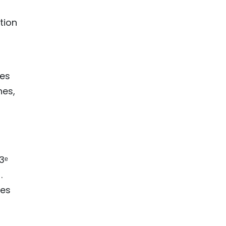
tion
ces
hes,
3ᵉ
.
ves