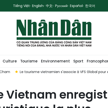
Tiếng Việt
English
中文
Русский
Español
한국어
Culture
Tourisme
Environnement
Sport
Francopho
o Cham
Le tourisme vietnamien s'associe à VFS Global pour 
e Vietnam enregist