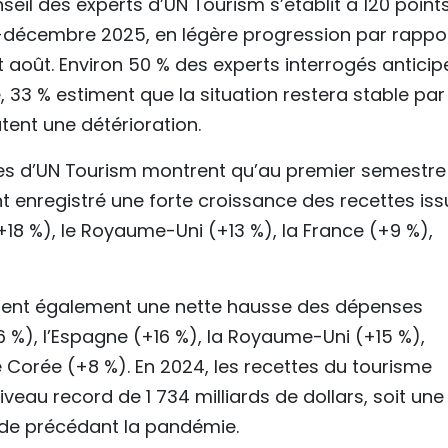
nseil des experts d’UN Tourism s’établit à 120 point
-décembre 2025, en légère progression par rappo
t août. Environ 50 % des experts interrogés anticip
e, 33 % estiment que la situation restera stable par
tent une détérioration.
lles d’UN Tourism montrent qu’au premier semestre
 enregistré une forte croissance des recettes is
+18 %), le Royaume-Uni (+13 %), la France (+9 %),
hent également une nette hausse des dépenses
+16 %), l’Espagne (+16 %), la Royaume-Uni (+15 %),
 Corée (+8 %). En 2024, les recettes du tourisme
iveau record de 1 734 milliards de dollars, soit une
ode précédant la pandémie.