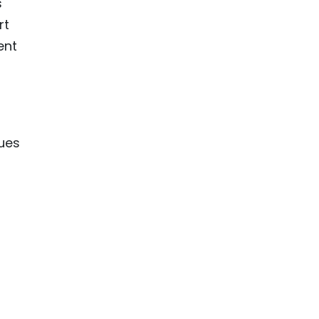
s
rt
ent
sues