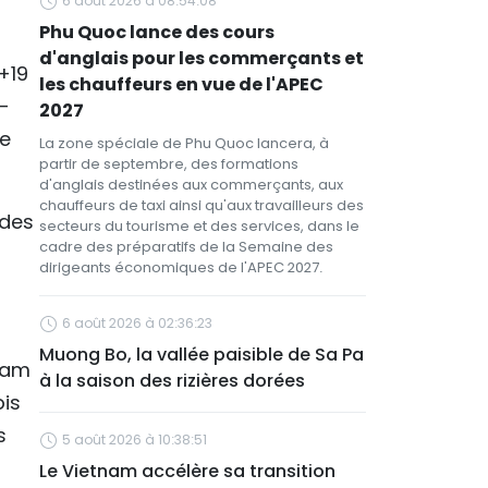
6 août 2026 à 08:54:08
Phu Quoc lance des cours
d'anglais pour les commerçants et
+19
les chauffeurs en vue de l'APEC
s-
2027
le
La zone spéciale de Phu Quoc lancera, à
partir de septembre, des formations
d'anglais destinées aux commerçants, aux
chauffeurs de taxi ainsi qu'aux travailleurs des
 des
secteurs du tourisme et des services, dans le
cadre des préparatifs de la Semaine des
dirigeants économiques de l'APEC 2027.
6 août 2026 à 02:36:23
Muong Bo, la vallée paisible de Sa Pa
tnam
à la saison des rizières dorées
ois
s
5 août 2026 à 10:38:51
Le Vietnam accélère sa transition