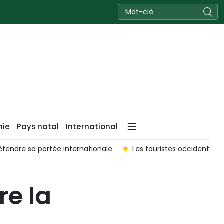
nie
Pays natal
International
étendre sa portée internationale
Les touristes occidentau
re la