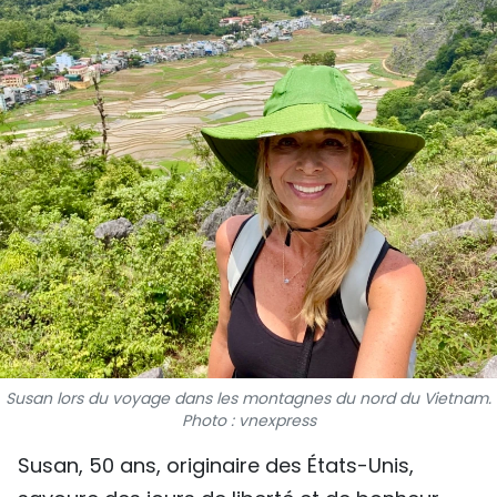
SPORT
FRANCOPHONIE
PAYS NATAL
INTERNATIONAL
MÉGASTORIE
INFOGRAPHIE
PHOTO
VIDÉO
Susan lors du voyage dans les montagnes du nord du Vietnam.
Photo : vnexpress
Susan, 50 ans, originaire des États-Unis,
À PROPOS DU "PEUPLE"