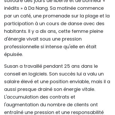
savoure des jours de liberté et de bonheur «
TIẾNG VIỆT
inédits » à Da Nang. Sa matinée commence
par un café, une promenade sur la plage et la
ENGLISH
participation à un cours de danse avec des
habitants. Il y a dix ans, cette femme pleine
中文
d'énergie vivait sous une pression
РУССКИЙ
professionnelle si intense qu'elle en était
épuisée.
ESPAÑOL
Susan a travaillé pendant 25 ans dans le
conseil en logiciels. Son succès lui a valu un
salaire élevé et une position enviable, mais il a
aussi presque drainé son énergie vitale.
L'accumulation des contrats et
l'augmentation du nombre de clients ont
entraîné une pression et une responsabilité