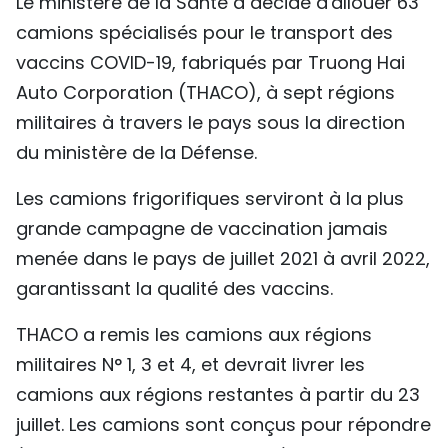
Le ministère de la Santé a décidé d'allouer 63
TIẾNG VIỆT
camions spécialisés pour le transport des
vaccins COVID-19, fabriqués par Truong Hai
ENGLISH
Auto Corporation (THACO), à sept régions
militaires à travers le pays sous la direction
中文
du ministère de la Défense.
РУССКИЙ
Les camions frigorifiques serviront à la plus
ESPAÑOL
grande campagne de vaccination jamais
menée dans le pays de juillet 2021 à avril 2022,
garantissant la qualité des vaccins.
THACO a remis les camions aux régions
militaires N° 1, 3 et 4, et devrait livrer les
camions aux régions restantes à partir du 23
juillet. Les camions sont conçus pour répondre