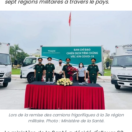
sept régions militaires à travers le pays.
SPORT
FRANCOPHONIE
PAYS NATAL
INTERNATIONAL
MÉGASTORIE
INFOGRAPHIE
PHOTO
VIDÉO
Lors de la remise des camions frigorifiques à la 3e région
militaire. Photo : Ministère de la Santé.
À PROPOS DU "PEUPLE"