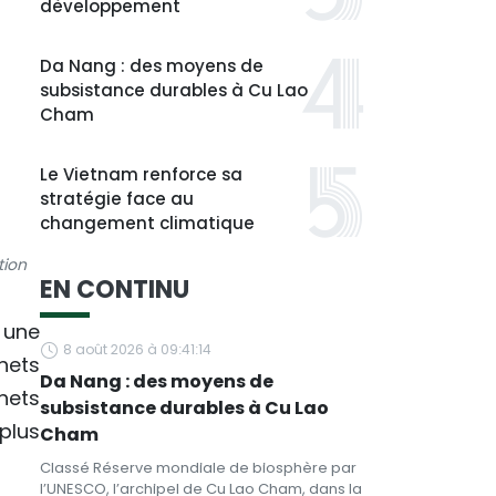
développement
Da Nang : des moyens de
subsistance durables à Cu Lao
Cham
Le Vietnam renforce sa
stratégie face au
changement climatique
tion
EN CONTINU
 une
8 août 2026 à 09:41:14
hets
Da Nang : des moyens de
hets
subsistance durables à Cu Lao
plus
Cham
Classé Réserve mondiale de biosphère par
l’UNESCO, l’archipel de Cu Lao Cham, dans la