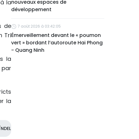
à la
nouveaux espaces de
développement
s de
7 août 2026 à 03:42:05
 Tri
Émerveillement devant le « poumon
vert » bordant l’autoroute Hai Phong
- Quang Ninh
s la
 par
icts
r la
NDEL