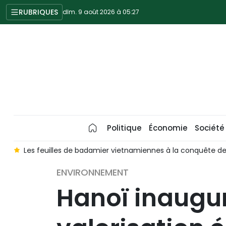
RUBRIQUES
dim. 9 août 2026 à 05:27
Politique
Économie
Société
ête de marchés internationaux
À la découverte de la « forêt
ENVIRONNEMENT
Hanoï inaugu