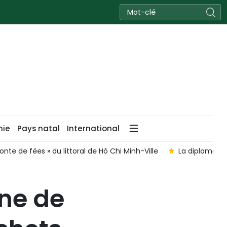
nie
Pays natal
International
omatie verte crée de nouveaux espaces de développement
ne de