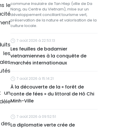
commune insulaire de Tan Hiep (ville de Da
s le
Nang, au Centre du Vietnam), mise sur un
cité
développement conciliant tourisme vert,
préservation de la nature et valorisation de la
ment
culture locale.
7 août 2026 à 22:53:13
duits
Les feuilles de badamier
 les
vietnamiennes à la conquête de
ales
marchés internationaux
utés
7 août 2026 à 15:14:21
À la découverte de la « forêt de
t un
conte de fées » du littoral de Hô Chi
Minh-Ville
dèle
7 août 2026 à 09:52:51
 des
La diplomatie verte crée de