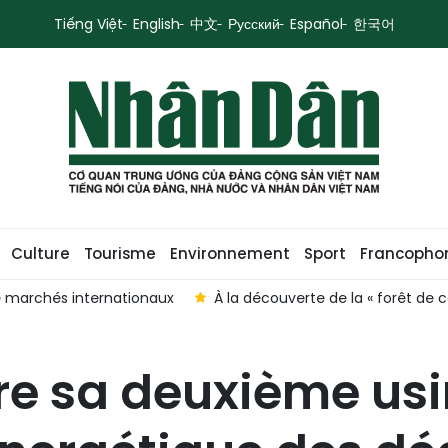
Tiếng Việt
English
中文
Русский
Español
한국어
Culture
Tourisme
Environnement
Sport
Francopho
 de conte de fées » du littoral de Hô Chi Minh-Ville
La dipl
re sa deuxième usi