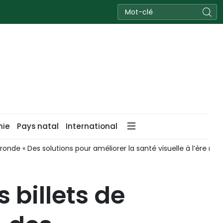
nie
Pays natal
International
 vivre l’amitié entre le Vietnam et la Russie
Le Vietnam lan
s billets de