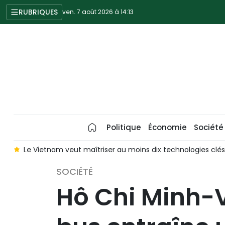
RUBRIQUES
ven. 7 août 2026 à 14:13
Politique
Économie
Société
es
[En images] Table ronde « Des solutions pour améliorer la
SOCIÉTÉ
Hô Chi Minh-Vi