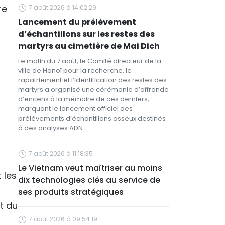
re
7 août 2026 à 14:02:29
Lancement du prélèvement
d’échantillons sur les restes des
martyrs au cimetière de Mai Dich
Le matin du 7 août, le Comité directeur de la
ville de Hanoï pour la recherche, le
rapatriement et l’identification des restes des
martyrs a organisé une cérémonie d’offrande
d’encens à la mémoire de ces derniers,
marquant le lancement officiel des
prélèvements d’échantillons osseux destinés
à des analyses ADN.
7 août 2026 à 11:18:35
Le Vietnam veut maîtriser au moins
 les
dix technologies clés au service de
ses produits stratégiques
t du
7 août 2026 à 09:54:19