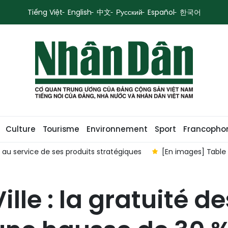
Tiếng Việt
English
中文
Русский
Español
한국어
Culture
Tourisme
Environnement
Sport
Francopho
 santé visuelle à l’ère moderne »
Préserver la mémoire, faire
lle : la gratuité de