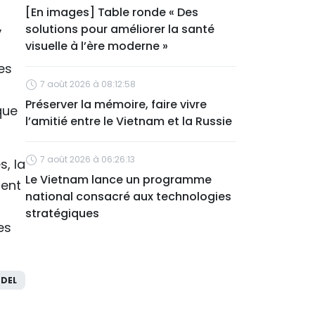
[En images] Table ronde « Des
,
solutions pour améliorer la santé
visuelle à l’ère moderne »
es
7 août 2026 à 08:12:58
Préserver la mémoire, faire vivre
que
l’amitié entre le Vietnam et la Russie
7 août 2026 à 06:26:13
s, la
Le Vietnam lance un programme
ment
national consacré aux technologies
stratégiques
es
DEL