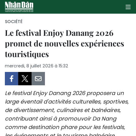
SOCIÉTÉ
Le festival Enjoy Danang 2026
promet de nouvelles expériences
PAGE D'ACCUEIL
touristiques
POLITIQUE
mercredi, 8 juillet 2026 à 15:32
ÉCONOMIE
SOCIÉTÉ
Le festival Enjoy Danang 2026 proposera un
CULTURE
large éventail d'activités culturelles, sportives,
de divertissement, culinaires et balnéaires,
TOURISME
contribuant ainsi à promouvoir Da Nang
comme destination phare pour les festivals,
ENVIRONNEMENT
les événements et le tourisme balnéaire.