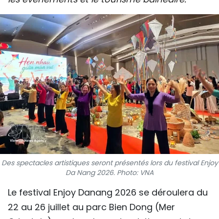
SPORT
FRANCOPHONIE
PAYS NATAL
INTERNATIONAL
MÉGASTORIE
INFOGRAPHIE
PHOTO
Des spectacles artistiques seront présentés lors du festival Enjoy
Da Nang 2026. Photo: VNA
VIDÉO
Le festival Enjoy Danang 2026 se déroulera du
22 au 26 juillet au parc Bien Dong (Mer
À PROPOS DU "PEUPLE"