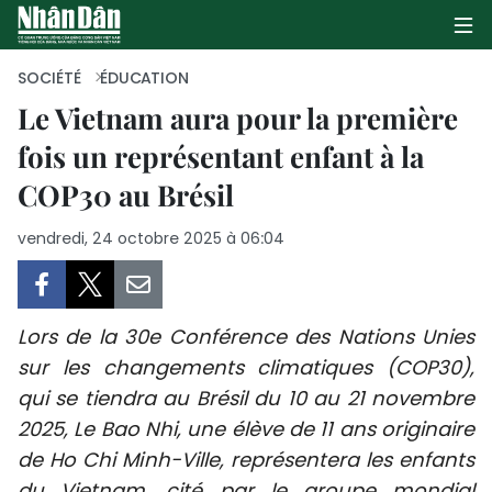
SOCIÉTÉ
ÉDUCATION
Le Vietnam aura pour la première
fois un représentant enfant à la
PAGE D'ACCUEIL
COP30 au Brésil
POLITIQUE
vendredi, 24 octobre 2025 à 06:04
ÉCONOMIE
SOCIÉTÉ
Lors de la 30e Conférence des Nations Unies
CULTURE
sur les changements climatiques (COP30),
qui se tiendra au Brésil du 10 au 21 novembre
TOURISME
2025, Le Bao Nhi, une élève de 11 ans originaire
de Ho Chi Minh-Ville, représentera les enfants
ENVIRONNEMENT
du Vietnam, cité par le groupe mondial