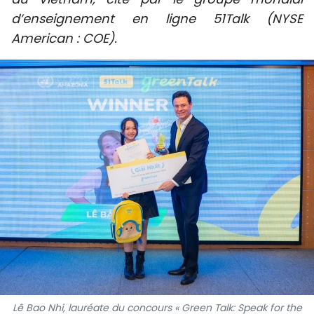
SPORT
d’enseignement en ligne 51Talk (NYSE
American : COE).
FRANCOPHONIE
PAYS NATAL
INTERNATIONAL
MÉGASTORIE
INFOGRAPHIE
PHOTO
VIDÉO
À PROPOS DU "PEUPLE"
Lê Bao Nhi, lauréate du concours « Green Talk: Speak for the