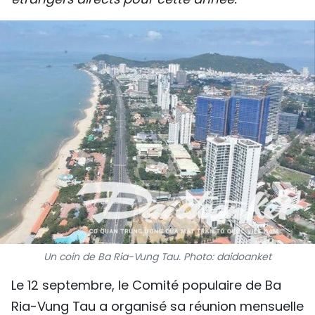
SPORT
FRANCOPHONIE
PAYS NATAL
INTERNATIONAL
MÉGASTORIE
INFOGRAPHIE
PHOTO
VIDÉO
Un coin de Ba Ria-Vung Tau. Photo: daidoanket
Le 12 septembre, le Comité populaire de Ba
À PROPOS DU "PEUPLE"
Ria-Vung Tau a organisé sa réunion mensuelle