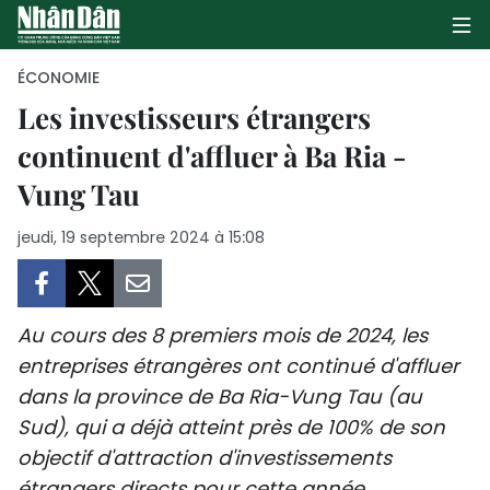
ÉCONOMIE
Les investisseurs étrangers
continuent d'affluer à Ba Ria -
PAGE D'ACCUEIL
Vung Tau
POLITIQUE
jeudi, 19 septembre 2024 à 15:08
ÉCONOMIE
SOCIÉTÉ
Au cours des 8 premiers mois de 2024, les
CULTURE
entreprises étrangères ont continué d'affluer
dans la province de Ba Ria-Vung Tau (au
TOURISME
Sud), qui a déjà atteint près de 100% de son
objectif d'attraction d'investissements
ENVIRONNEMENT
étrangers directs pour cette année.