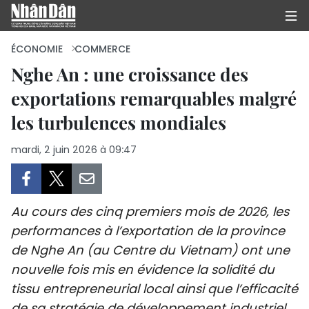
ÉCONOMIE
COMMERCE
Nghe An : une croissance des
exportations remarquables malgré
PAGE D'ACCUEIL
les turbulences mondiales
POLITIQUE
mardi, 2 juin 2026 à 09:47
ÉCONOMIE
SOCIÉTÉ
Au cours des cinq premiers mois de 2026, les
CULTURE
performances à l’exportation de la province
de Nghe An (au Centre du Vietnam) ont une
TOURISME
nouvelle fois mis en évidence la solidité du
tissu entrepreneurial local ainsi que l’efficacité
ENVIRONNEMENT
de sa stratégie de développement industriel.