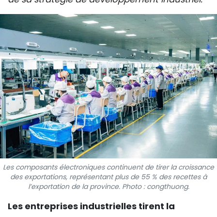
SPORT
FRANCOPHONIE
PAYS NATAL
INTERNATIONAL
MÉGASTORIE
INFOGRAPHIE
PHOTO
Les composants électroniques continuent de tirer la croissance
VIDÉO
des exportations, représentant plus de 55 % des recettes à
l’exportation de la province. Photo : congthuong.
Les entreprises industrielles tirent la
À PROPOS DU "PEUPLE"