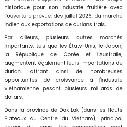
historique pour son industrie fruitière avec
TIẾNG VIỆT
l’ouverture prévue, dès juillet 2026, du marché
ENGLISH
indien aux exportations de durians frais.
中文
Par ailleurs, plusieurs autres marchés
importants, tels que les États-Unis, le Japon,
РУССКИЙ
la République de Corée et l'Australie,
ESPAÑOL
augmentent également leurs importations de
durian, offrant ainsi de nombreuses
opportunités de croissance à l'industrie
vietnamienne pesant plusieurs milliards de
dollars.​
Dans la province de Dak Lak (dans les Hauts
Plateaux du Centre du Vietnam), principal
verger du pays, les perspectives sont