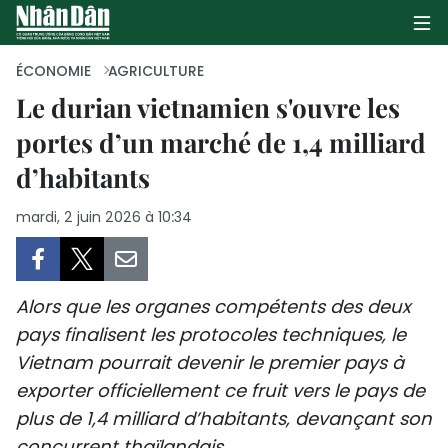
ÉCONOMIE
AGRICULTURE
Le durian vietnamien s'ouvre les
portes d’un marché de 1,4 milliard
PAGE D'ACCUEIL
d’habitants
POLITIQUE
mardi, 2 juin 2026 à 10:34
ÉCONOMIE
SOCIÉTÉ
Alors que les organes compétents des deux
CULTURE
pays finalisent les protocoles techniques, le
Vietnam pourrait devenir le premier pays à
TOURISME
exporter officiellement ce fruit vers le pays de
plus de 1,4 milliard d’habitants, devançant son
ENVIRONNEMENT
concurrent thaïlandais.