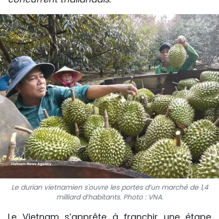
SPORT
FRANCOPHONIE
PAYS NATAL
INTERNATIONAL
MÉGASTORIE
INFOGRAPHIE
PHOTO
VIDÉO
Le durian vietnamien s'ouvre les portes d’un marché de 1,4
milliard d’habitants. Photo : VNA.
À PROPOS DU "PEUPLE"
Le Vietnam s’apprête à franchir une étape