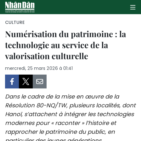
CULTURE
Numérisation du patrimoine : la
technologie au service de la
PAGE D'ACCUEIL
valorisation culturelle
POLITIQUE
mercredi, 25 mars 2026 à 01:41
ÉCONOMIE
SOCIÉTÉ
Dans le cadre de la mise en œuvre de la
CULTURE
Résolution 80-NQ/TW, plusieurs localités, dont
Hanoï, s’attachent à intégrer les technologies
TOURISME
modernes pour « raconter » l’histoire et
rapprocher le patrimoine du public, en
ENVIRONNEMENT
particulier des jeunes générations.