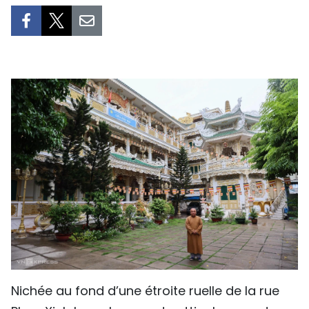
SPORT
FRANCOPHONIE
PAYS NATAL
INTERNATIONAL
MÉGASTORIE
INFOGRAPHIE
PHOTO
VIDÉO
Nichée au fond d’une étroite ruelle de la rue
À PROPOS DU "PEUPLE"