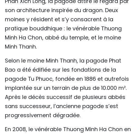
Phan Xich Long, la pagode attire le regard par
TIẾNG VIỆT
son architecture inspirée du dragon. Deux
moines y résident et s’y consacrent à la
ENGLISH
pratique bouddhique : le vénérable Thuong
中文
Minh Ha Chon, abbé du temple, et le moine
Minh Thanh.
РУССКИЙ
Selon le moine Minh Thanh, la pagode Phat
ESPAÑOL
Bao a été édifiée sur les fondations de la
pagode Tu Phuoc, fondée en 1886 et autrefois
implantée sur un terrain de plus de 10.000 m².
Après le décès successif de plusieurs abbés
sans successeur, l’ancienne pagode s’est
progressivement dégradée.
En 2008, le vénérable Thuong Minh Ha Chon en