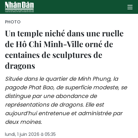
PHOTO
Un temple niché dans une ruelle
de Hô Chi Minh-Ville orné de
PAGE D'ACCUEIL
centaines de sculptures de
POLITIQUE
dragons
ÉCONOMIE
Située dans le quartier de Minh Phung, la
SOCIÉTÉ
pagode Phat Bao, de superficie modeste, se
distingue par une abondance de
CULTURE
représentations de dragons. Elle est
aujourd’hui entretenue et administrée par
TOURISME
deux moines.
ENVIRONNEMENT
lundi, 1 juin 2026 à 05:35