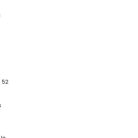
t 52
s
le