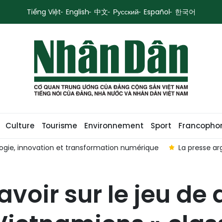
Tiếng Việt
English
中文
Русский
Español
한국어
Culture
Tourisme
Environnement
Sport
Francopho
ogie, innovation et transformation numérique
La presse ar
savoir sur le jeu de