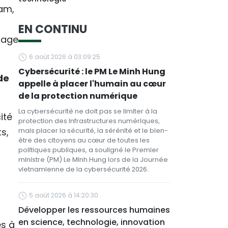
am,
EN CONTINU
tage
6 août 2026 à 03:09:25
Cybersécurité : le PM Le Minh Hung
de
appelle à placer l'humain au cœur
de la protection numérique
La cybersécurité ne doit pas se limiter à la
ité
protection des infrastructures numériques,
s,
mais placer la sécurité, la sérénité et le bien-
être des citoyens au cœur de toutes les
politiques publiques, a souligné le Premier
ministre (PM) Le Minh Hung lors de la Journée
vietnamienne de la cybersécurité 2026.
5 août 2026 à 14:20:30
Développer les ressources humaines
en science, technologie, innovation
es à