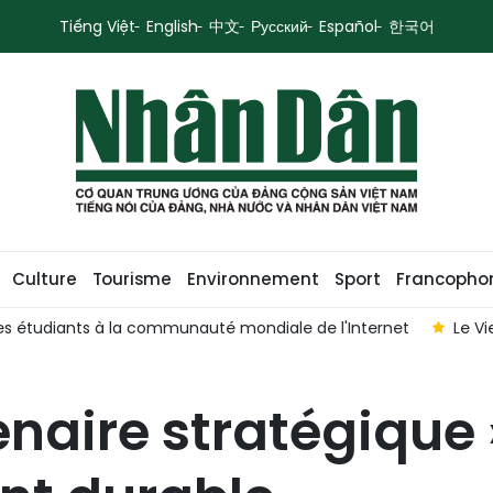
Tiếng Việt
English
中文
Русский
Español
한국어
Culture
Tourisme
Environnement
Sport
Francopho
uté mondiale de l'Internet
Le Vietnam veut maîtriser au mo
tenaire stratégique