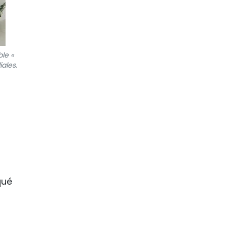
le «
ales.
qué