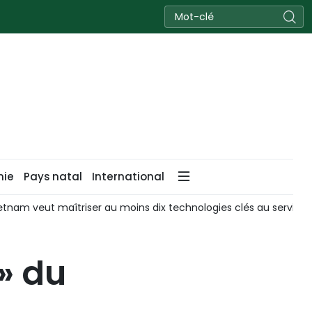
nie
Pays natal
International
ins dix technologies clés au service de ses produits stratégiqu
 » du