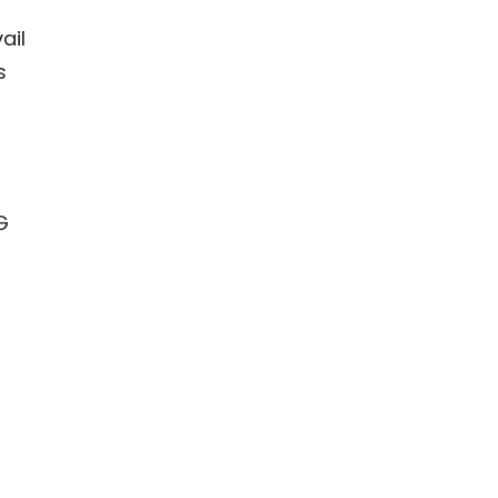
ail
s
t
G