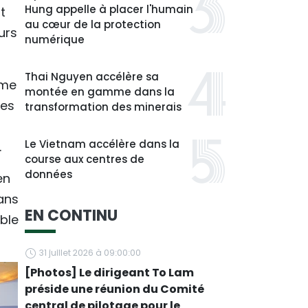
Hung appelle à placer l'humain
t
au cœur de la protection
urs
numérique
Thai Nguyen accélère sa
hme
montée en gamme dans la
ues
transformation des minerais
Le Vietnam accélère dans la
.
course aux centres de
données
en
ans
EN CONTINU
ble
31 juillet 2026 à 09:00:00
[Photos] Le dirigeant To Lam
préside une réunion du Comité
central de pilotage pour le