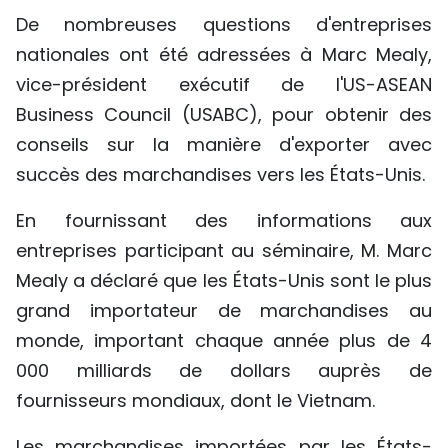
De nombreuses questions d'entreprises
TIẾNG VIỆT
nationales ont été adressées à Marc Mealy,
ENGLISH
vice-président exécutif de l'US-ASEAN
Business Council (USABC), pour obtenir des
中文
conseils sur la manière d'exporter avec
РУССКИЙ
succès des marchandises vers les États-Unis.
ESPAÑOL
En fournissant des informations aux
entreprises participant au séminaire, M. Marc
Mealy a déclaré que les États-Unis sont le plus
grand importateur de marchandises au
monde, important chaque année plus de 4
000 milliards de dollars auprès de
fournisseurs mondiaux, dont le Vietnam.
Les marchandises importées par les États-