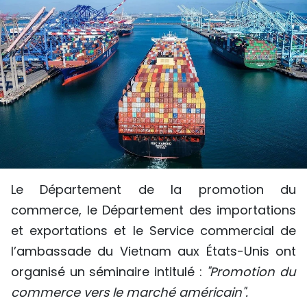
SPORT
FRANCOPHONIE
PAYS NATAL
INTERNATIONAL
MÉGASTORIE
INFOGRAPHIE
Le Département de la promotion du
commerce, le Département des importations
PHOTO
et exportations et le Service commercial de
VIDÉO
l’ambassade du Vietnam aux États-Unis ont
organisé un séminaire intitulé :
"Promotion du
commerce vers le marché américain".
À PROPOS DU "PEUPLE"