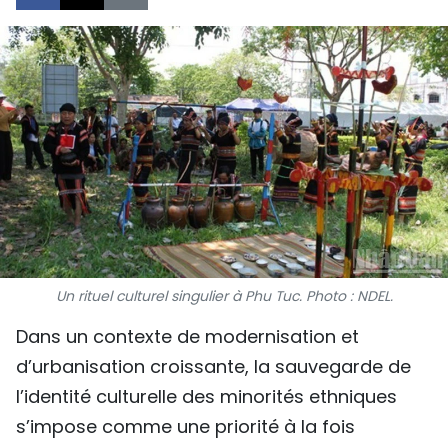
SPORT
FRANCOPHONIE
PAYS NATAL
INTERNATIONAL
MÉGASTORIE
INFOGRAPHIE
Un rituel culturel singulier à Phu Tuc. Photo : NDEL.
PHOTO
Dans un contexte de modernisation et
VIDÉO
d’urbanisation croissante, la sauvegarde de
l’identité culturelle des minorités ethniques
s’impose comme une priorité à la fois
À PROPOS DU "PEUPLE"