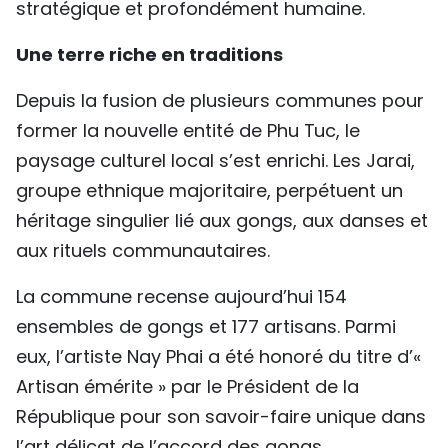
stratégique et profondément humaine.
TIẾNG VIỆT
Une terre riche en traditions
ENGLISH
Depuis la fusion de plusieurs communes pour
中文
former la nouvelle entité de Phu Tuc, le
paysage culturel local s’est enrichi. Les Jarai,
РУССКИЙ
groupe ethnique majoritaire, perpétuent un
ESPAÑOL
héritage singulier lié aux gongs, aux danses et
aux rituels communautaires.
La commune recense aujourd’hui 154
ensembles de gongs et 177 artisans. Parmi
eux, l’artiste Nay Phai a été honoré du titre d’«
Artisan émérite » par le Président de la
République pour son savoir-faire unique dans
l’art délicat de l’accord des gongs.