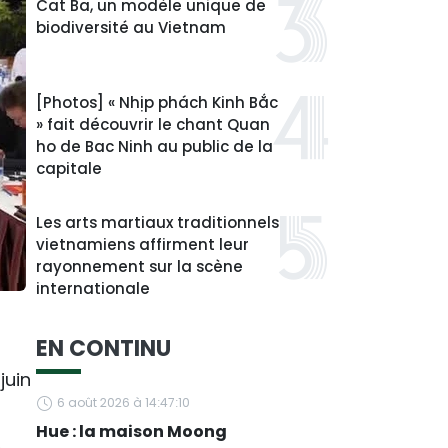
Cat Ba, un modèle unique de
biodiversité au Vietnam
[Photos] « Nhịp phách Kinh Bắc
» fait découvrir le chant Quan
ho de Bac Ninh au public de la
capitale
Les arts martiaux traditionnels
vietnamiens affirment leur
rayonnement sur la scène
internationale
EN CONTINU
juin
6 août 2026 à 14:47:10
Hue : la maison Moong