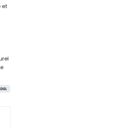
 et
urel
de
DEL