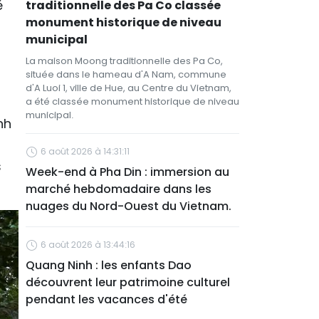
é
traditionnelle des Pa Co classée
monument historique de niveau
municipal
La maison Moong traditionnelle des Pa Co,
située dans le hameau d'A Nam, commune
d'A Luoi 1, ville de Hue, au Centre du Vietnam,
a été classée monument historique de niveau
municipal.
nh
6 août 2026 à 14:31:11
s
Week-end à Pha Din : immersion au
marché hebdomadaire dans les
nuages du Nord-Ouest du Vietnam.
6 août 2026 à 13:44:16
Quang Ninh : les enfants Dao
découvrent leur patrimoine culturel
pendant les vacances d'été