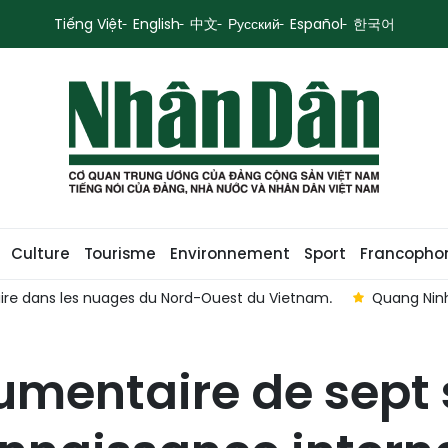
Tiếng Việt
English
中文
Русский
Español
한국어
Culture
Tourisme
Environnement
Sport
Francopho
 dans les nuages du Nord-Ouest du Vietnam.
Quang Ninh :
umentaire de sept 