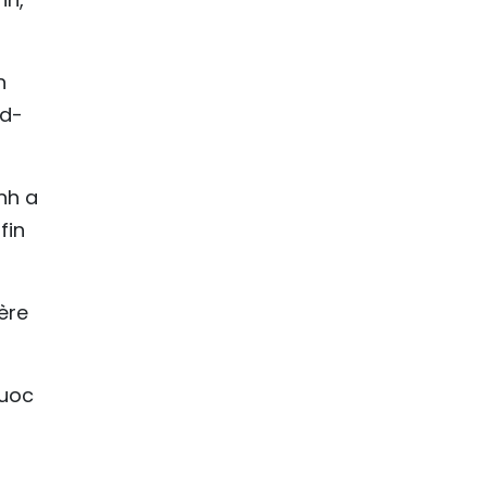
n
ud-
nh a
fin
ère
Nuoc