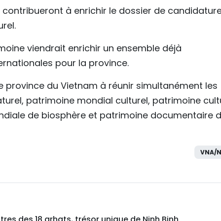
contribueront à enrichir le dossier de candidature
rel.
imoine viendrait enrichir un ensemble déjà
nationales pour la province.
re province du Vietnam à réunir simultanément les
turel, patrimoine mondial culturel, patrimoine cult
ondiale de biosphère et patrimoine documentaire 
VNA/N
res des 18 arhats, trésor unique de Ninh Binh