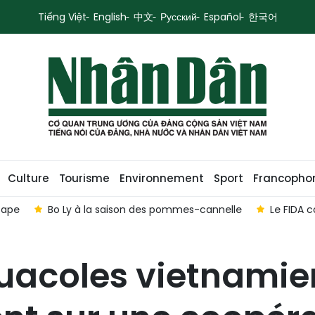
Tiếng Việt
English
中文
Русский
Español
한국어
Culture
Tourisme
Environnement
Sport
Francopho
tape
Bo Ly à la saison des pommes-cannelle
Le FIDA 
aquacoles vietnamie