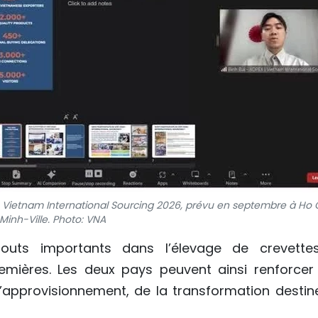
 Vietnam International Sourcing 2026, prévu en septembre à Ho 
Minh-Ville. Photo: VNA
touts importants dans l’élevage de crevette
emières. Les deux pays peuvent ainsi renforcer 
’approvisionnement, de la transformation destin