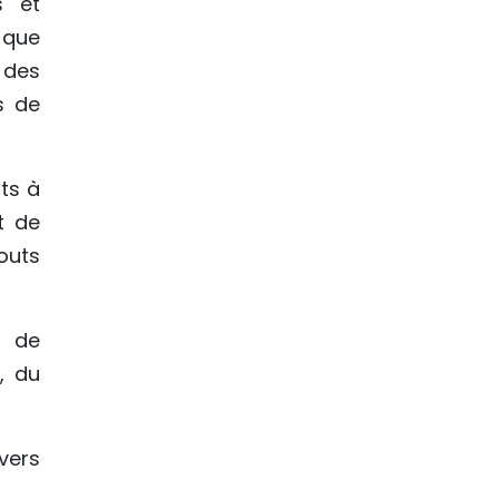
s et
 que
 des
s de
ts à
t de
outs
s de
, du
vers