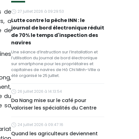
s de
27 juillet 2026 à 09:29:53
Lutte contre la pêche INN : le
s, a
journal de bord électronique réduit
e de
de 70% le temps d'inspection des
navires
Une séance d’instruction sur l’installation et
înes
l’utilisation du journal de bord électronique
sur smartphone pour les propriétaires et
capitaines de navires de Hô Chi Minh-Ville a
été organisé le 25 juillet.
ong,
ent,
26 juillet 2026 à 14:13:54
e du
Da Nang mise sur le café pour
e sa
valoriser les spécialités du Centre
24 juillet 2026 à 09:47:16
riat
Quand les agriculteurs deviennent
tion