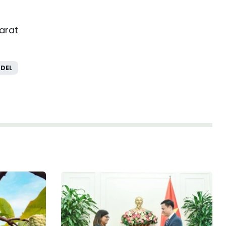
arat
DEL