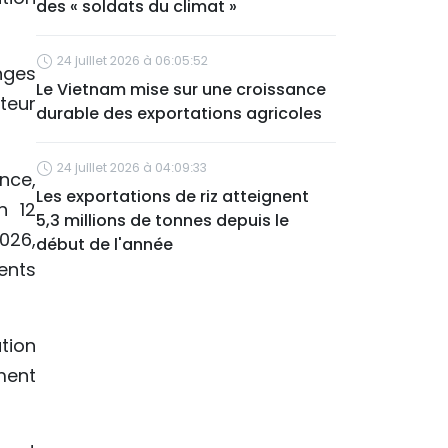
des « soldats du climat »
24 juillet 2026 à 06:05:52
nges
Le Vietnam mise sur une croissance
teur
durable des exportations agricoles
24 juillet 2026 à 04:09:33
nce,
Les exportations de riz atteignent
n 12
5,3 millions de tonnes depuis le
2026,
début de l'année
ents
tion
ment