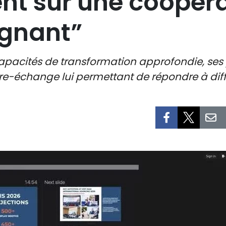
nt sur une coopér
gnant”
apacités de transformation approfondie, ses p
bre-échange lui permettant de répondre à di