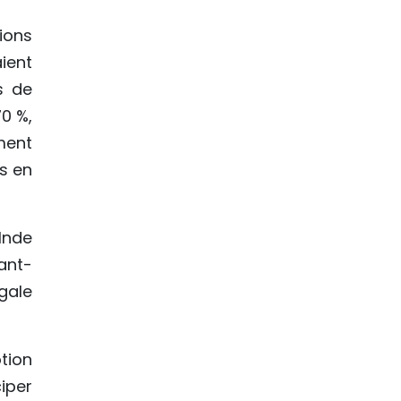
ions
ient
s de
0 %,
ment
s en
Inde
ant-
gale
tion
iper