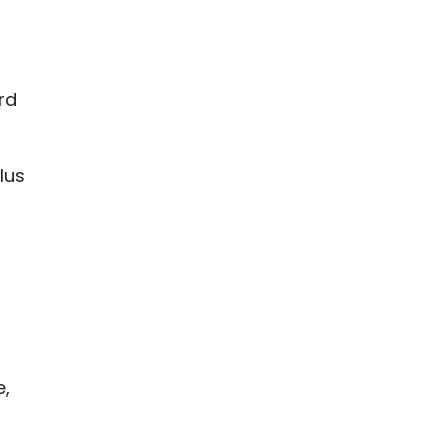
rd
lus
e,