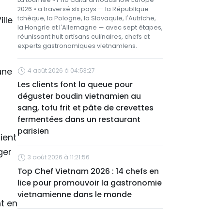
2026 » a traversé six pays — la République
tchèque, la Pologne, la Slovaquie, l'Autriche,
lle
la Hongrie et l'Allemagne — avec sept étapes,
réunissant huit artisans culinaires, chefs et
experts gastronomiques vietnamiens.
une
4 août 2026 à 04:53:27
Les clients font la queue pour
déguster boudin vietnamien au
sang, tofu frit et pâte de crevettes
fermentées dans un restaurant
parisien
ient
ger
3 août 2026 à 11:21:56
Top Chef Vietnam 2026 : 14 chefs en
lice pour promouvoir la gastronomie
vietnamienne dans le monde
t en