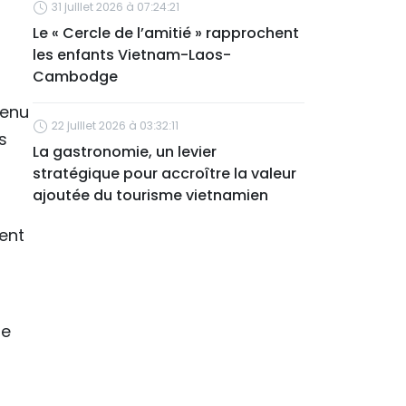
31 juillet 2026 à 07:24:21
Le « Cercle de l’amitié » rapprochent
les enfants Vietnam-Laos-
Cambodge
venu
22 juillet 2026 à 03:32:11
s
La gastronomie, un levier
stratégique pour accroître la valeur
ajoutée du tourisme vietnamien
ent
ue