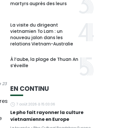
martyrs auprès des leurs
La visite du dirigeant
vietnamien To Lam : un
nouveau jalon dans les
relations Vietnam-Australie
À l’aube, la plage de Thuan An
s’éveille
e 23
EN CONTINU
res
7 août 2026 à 15:03:06
Le pho fait rayonner la culture
e
vietnamienne en Europe
La tournée « Pho Cultural Roadshow Europe