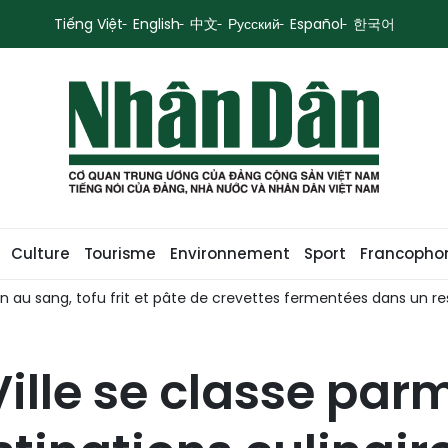
Tiếng Việt
English
中文
Русский
Español
한국어
Culture
Tourisme
Environnement
Sport
Francopho
n au sang, tofu frit et pâte de crevettes fermentées dans un re
lle se classe parm