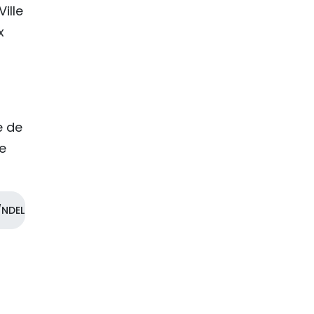
ille
x
e de
ce
NDEL