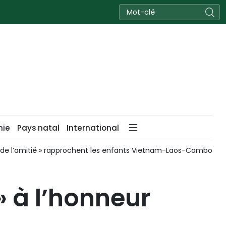
nie
Pays natal
International
e, un levier stratégique pour accroître la valeur ajoutée du to
» à l’honneur