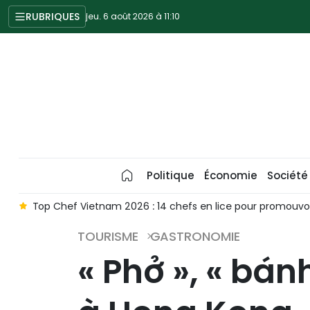
RUBRIQUES
jeu. 6 août 2026 à 11:10
Politique
Économie
Société
 vietnamienne dans le monde
Le « Cercle de l’amitié » ra
TOURISME
GASTRONOMIE
« Phở », « bán