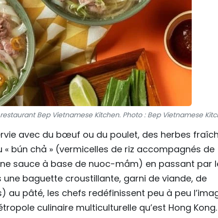
 restaurant Bep Vietnamese Kitchen. Photo : Bep Vietnamese Kit
servie avec du bœuf ou du poulet, des herbes fraîc
u « bún chả » (vermicelles de riz accompagnés de
d’une sauce à base de nuoc-mắm) en passant par l
une baguette croustillante, garni de viande, de
 au pâté, les chefs redéfinissent peu à peu l’ima
tropole culinaire multiculturelle qu’est Hong Kong.