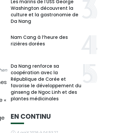
Les marins de l'USS George
Washington découvrent la
culture et la gastronomie de
Da Nang
Nam Cang à l’heure des
rizières dorées
Da Nang renforce sa
chen
coopération avec la
République de Corée et
hes
favorise le développement du
ginseng de Ngoc Linh et des
plantes médicinales
e «
EN CONTINU
ge
4 août 2026 à 04:53:27