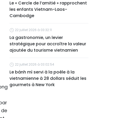
Le « Cercle de l’amitié » rapprochent
les enfants Vietnam-Laos-
Cambodge
22 juillet 2026 à 03:32:11
La gastronomie, un levier
stratégique pour accroître la valeur
ajoutée du tourisme vietnamien
22 juillet 2026 à 03:02:54
Le bánh mì servi à la poêle à la
vietnamienne à 28 dollars séduit les
gourmets à New York
Hong
par
t de