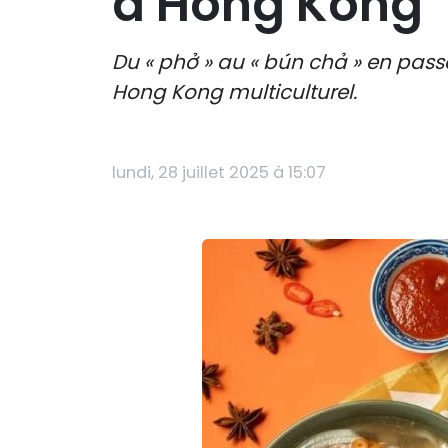
à Hong Kong
Du « phở » au « bún chả » en passa
Hong Kong multiculturel.
lundi, 28 juillet 2025 à 15:07