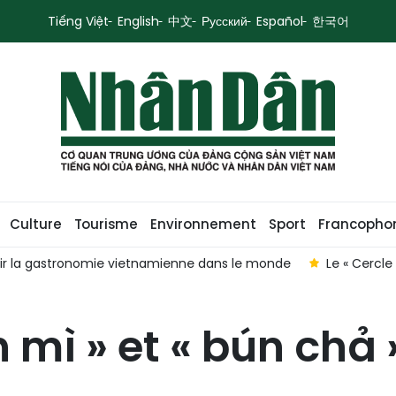
Tiếng Việt
English
中文
Русский
Español
한국어
Culture
Tourisme
Environnement
Sport
Francopho
pprochent les enfants Vietnam-Laos-Cambodge
La gastronomi
h mì » et « bún chả 