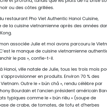
che et profond, tandis que les plats de riz brisé so
oir ou des côtes grillées.
u restaurant Pho Viet Authentic Hanoi Cuisine,
se de la cuisine vietnamienne après des années da
 Kong.
, mon associée Julie et moi avons parcouru le Vie
. C’est le manque de cuisine vietnamienne authent
hir le pas », confie-t-il.
 Hanoi, ville natale de Julie, tous les trois mois po
et s’approvisionner en produits. Environ 70 % des
Vietnam. Outre le « bún chả », rendu célèbre par
thony Bourdain et l’ancien président américain Ba
ats typiques comme le « bún riêu » (soupe de
 base de crabe, de tomates, de tofu et d’herbes