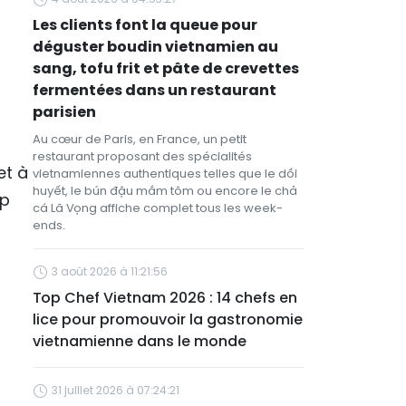
Les clients font la queue pour
déguster boudin vietnamien au
sang, tofu frit et pâte de crevettes
fermentées dans un restaurant
parisien
Au cœur de Paris, en France, un petit
restaurant proposant des spécialités
et à
vietnamiennes authentiques telles que le dồi
huyết, le bún đậu mắm tôm ou encore le chả
ep
cá Lã Vọng affiche complet tous les week-
ends.
3 août 2026 à 11:21:56
Top Chef Vietnam 2026 : 14 chefs en
lice pour promouvoir la gastronomie
vietnamienne dans le monde
31 juillet 2026 à 07:24:21