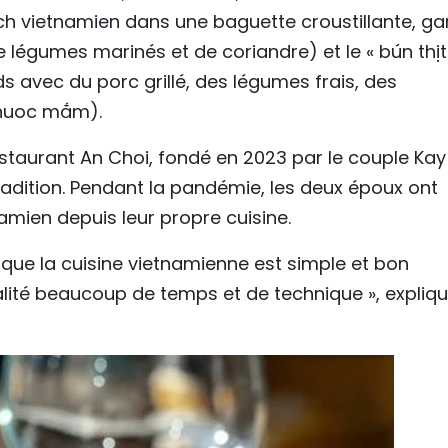
ch vietnamien dans une baguette croustillante, ga
e légumes marinés et de coriandre) et le « bún thịt
ids avec du porc grillé, des légumes frais, des
 nuoc mắm).
estaurant An Choi, fondé en 2023 par le couple Kay
radition. Pendant la pandémie, les deux époux ont
ien depuis leur propre cuisine.
ue la cuisine vietnamienne est simple et bon
lité beaucoup de temps et de technique », expliq