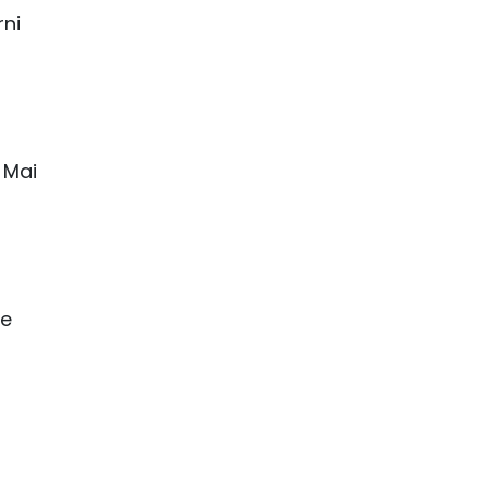
rni
 Mai
ue